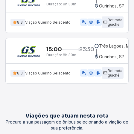
Duração:
8h 30m
Ourinhos, SP
Retirada
airline_seat_legroom_extra
ac_unit
WC
8,3
Viação Guerino Seiscento
guichê
Três Lagoas, MS
15:00
23:30
Duração:
8h 30m
Ourinhos, SP
Retirada
airline_seat_legroom_extra
ac_unit
wc
8,3
Viação Guerino Seiscento
guichê
Viações que atuam nesta rota
Procure a sua passagem de ônibus selecionando a viação de
sua preferência.