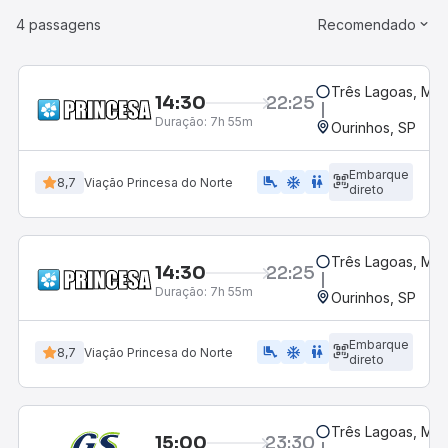
4 passagens
Recomendado
Três Lagoas, MS
14:30
22:25
Duração:
7h 55m
Ourinhos, SP
Embarque
airline_seat_legroom_extra
ac_unit
WC
8,7
Viação Princesa do Norte
direto
Três Lagoas, MS
14:30
22:25
Duração:
7h 55m
Ourinhos, SP
Embarque
airline_seat_legroom_extra
ac_unit
wc
8,7
Viação Princesa do Norte
direto
Três Lagoas, MS
15:00
23:30