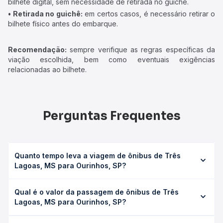
bilhete digital, sem necessidade de retirada no guichê.
• Retirada no guichê:
em certos casos, é necessário retirar o
bilhete físico antes do embarque.
Recomendação:
sempre verifique as regras específicas da
viação escolhida, bem como eventuais exigências
relacionadas ao bilhete.
Perguntas Frequentes
Quanto tempo leva a viagem de ônibus de Três
Lagoas, MS para Ourinhos, SP?
A viagem de ônibus de Três Lagoas, MS para Ourinhos,
Qual é o valor da passagem de ônibus de Três
SP leva em média 8h 12min, podendo variar conforme a
Lagoas, MS para Ourinhos, SP?
viação, o tipo de serviço (convencional, executivo ou
leito) e as condições de tráfego. Na Quero Passagem
O preço da passagem de ônibus de Três Lagoas, MS para