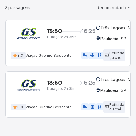
2 passagens
Recomendado
Três Lagoas, MS
13:50
16:25
Duração:
2h 35m
Paulicéia, SP
Retirada
airline_seat_legroom_extra
ac_unit
WC
8,3
Viação Guerino Seiscento
guichê
Três Lagoas, MS
13:50
16:25
Duração:
2h 35m
Paulicéia, SP
Retirada
airline_seat_legroom_extra
ac_unit
wc
8,3
Viação Guerino Seiscento
guichê