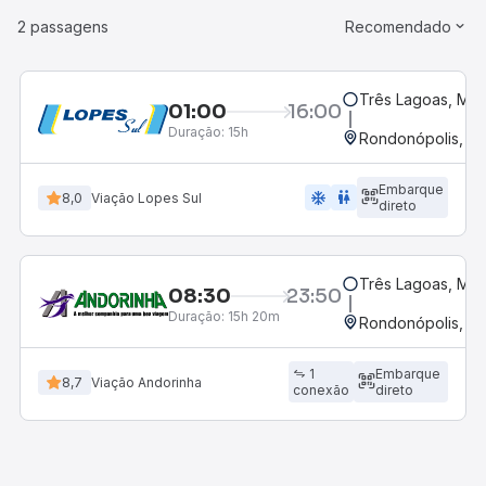
2 passagens
Recomendado
Três Lagoas, MS
01:00
16:00
Duração:
15h
Rondonópolis, M
Embarque
ac_unit
wc
8,0
Viação Lopes Sul
direto
Três Lagoas, MS
08:30
23:50
Duração:
15h 20m
Rondonópolis, M
1
Embarque
8,7
Viação Andorinha
conexão
direto