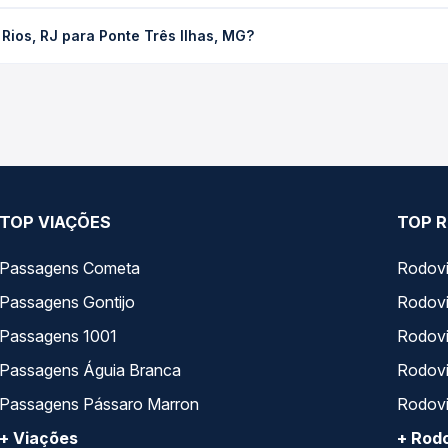
ra Ponte Três Ilhas, MG custa em média R$ 24,14 e varia conforme 
Rios, RJ para Ponte Três Ilhas, MG?
 compara os preços de todas as viações em tempo real e garante a
e Três Rios, RJ para Ponte Três Ilhas, MG, com horários variados
rviço e preços — em um só lugar e escolhe a que melhor se encaix
TOP VIAÇÕES
TOP R
Passagens Cometa
Rodovi
Passagens Gontijo
Rodovi
Passagens 1001
Rodoviá
Passagens Águia Branca
Rodoviá
Passagens Pássaro Marron
Rodovi
+ Viações
+ Rodo