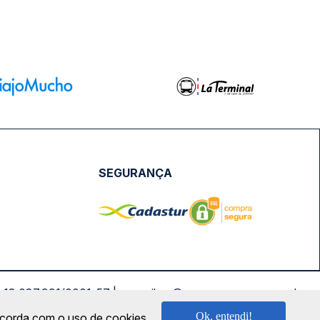
SEGURANÇA
NPJ: 18.087.991/0001-57 | saconibus@queropassagem.com.br
Ok, entendi!
oncorda com o uso de cookies.