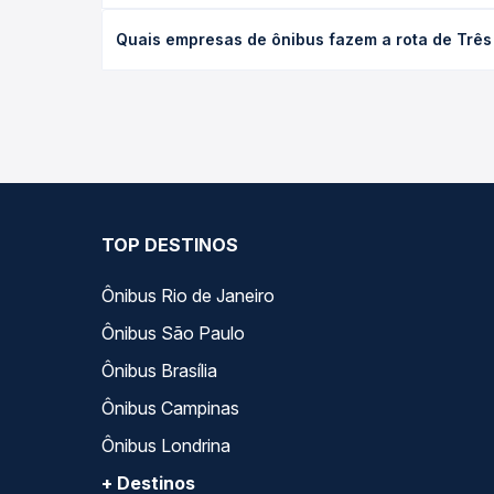
O preço da passagem de ônibus de Três Rios, RJ pa
Quais empresas de ônibus fazem a rota de Três 
a antecedência da compra. Na Quero Passagem você
As viações Progresso-Três Rios operam o trecho d
todas as opções — empresas, horários, tipos de se
TOP DESTINOS
Ônibus Rio de Janeiro
Ônibus São Paulo
Ônibus Brasília
Ônibus Campinas
Ônibus Londrina
+ Destinos