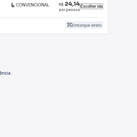
24,14
R$
CONVENCIONAL
Escolher ida
por pessoa
Embarque direto
ência.