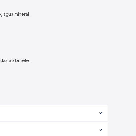
, água mineral.
das ao bilhete.
tipo de serviço (convencional, executivo ou leito)
opção na data desejada.