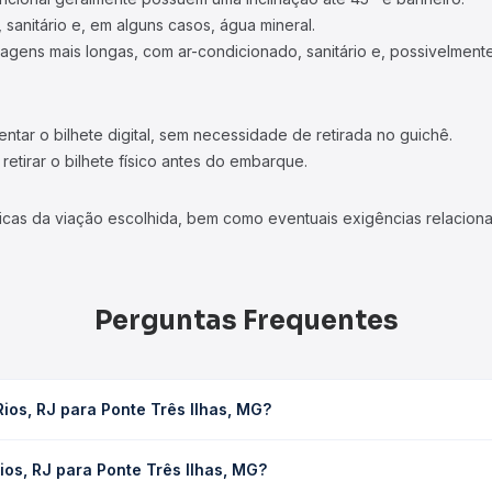
 sanitário e, em alguns casos, água mineral.
viagens mais longas, com ar-condicionado, sanitário e, possivelmente
tar o bilhete digital, sem necessidade de retirada no guichê.
etirar o bilhete físico antes do embarque.
icas da viação escolhida, bem como eventuais exigências relaciona
Perguntas Frequentes
ios, RJ para Ponte Três Ilhas, MG?
s Ilhas, MG leva em média 1h, podendo variar conforme a viação, o 
ios, RJ para Ponte Três Ilhas, MG?
ê consulta os horários disponíveis e vê a duração exata de cada 