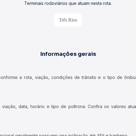
Terminais rodoviários que atuam nesta rota.
Três Rios
Informações gerais
forme a rota, viação, condições de trânsito e o tipo de ônibus
iação, data, horário e tipo de poltrona. Confira os valores at
ncional geralmente possuem uma inclinação até 45º e banheiro.