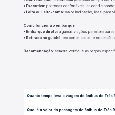
• Executivo:
poltronas confortáveis, ar-condicionado,
• Leito ou Leito-cama:
maior inclinação, ideal para 
Como funciona o embarque
• Embarque direto:
algumas viações permitem apresen
• Retirada no guichê:
em certos casos, é necessário r
Recomendação:
sempre verifique as regras específ
Quanto tempo leva a viagem de ônibus de Três R
A viagem de ônibus de Três Rios, RJ para Ponte Trê
Qual é o valor da passagem de ônibus de Três R
e as condições de tráfego. Na Quero Passagem voc