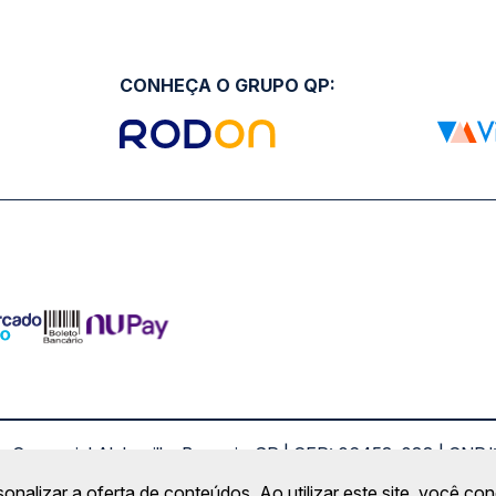
CONHEÇA O GRUPO QP:
ro Comercial Alphaville, Barueri - SP | CEP: 06453-038 | C
Copyright 2026 © QueroPassagem.com.br
sonalizar a oferta de conteúdos. Ao utilizar este site, você c