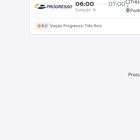
Três
06:00
07:00
Duração:
1h
Pont
8,0
Viação Progresso-Três Rios
Procu