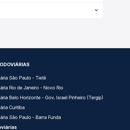
a data da viagem, a empresa, o tipo de poltrona e
 melhor oferta para o seu roteiro.
 ao longo do dia. Na Quero Passagem você compara
a na sua viagem.
ODOVIÁRIAS
ária São Paulo - Tietê
ária Rio de Janeiro - Novo Rio
ria Belo Horizonte - Gov. Israel Pinheiro (Tergip)
ria Curitiba
ária São Paulo - Barra Funda
viárias