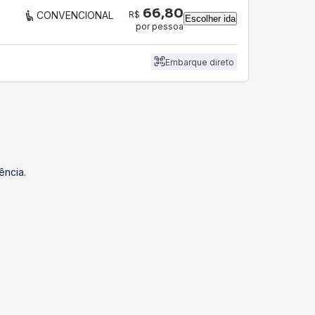
66,80
R$
CONVENCIONAL
Escolher ida
por pessoa
Embarque direto
ência.