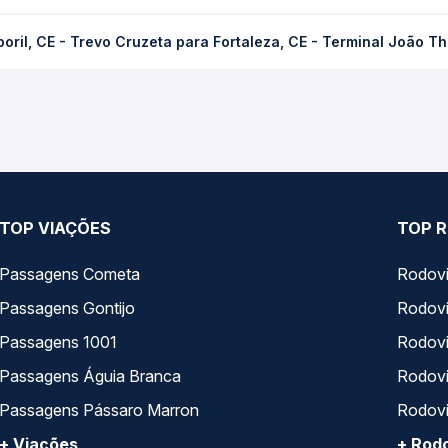
Trevo Cruzeta para Fortaleza, CE - Terminal João Thomé custa em 
oril, CE - Trevo Cruzeta para Fortaleza, CE - Terminal João T
a compra. Na Quero Passagem você compara os preços de todas as 
de Tamboril, CE - Trevo Cruzeta para Fortaleza, CE - Terminal Joã
presas, horários, tipos de serviço e preços — em um só lugar e 
TOP VIAÇÕES
TOP R
Passagens Cometa
Rodovi
Passagens Gontijo
Rodovi
Passagens 1001
Rodoviá
Passagens Águia Branca
Rodoviá
Passagens Pássaro Marron
Rodovi
+ Viações
+ Rodo