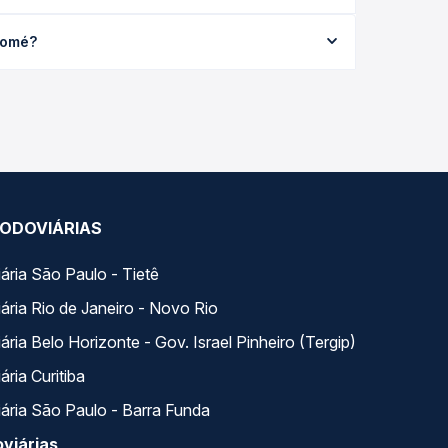
média R$ 69,30 e varia conforme a data da viagem,
homé?
viações em tempo real e garante a melhor oferta
o Thomé, com horários variados ao longo do dia. Na
escolhe a que melhor se encaixa na sua viagem.
ODOVIÁRIAS
ária São Paulo - Tietê
ária Rio de Janeiro - Novo Rio
ria Belo Horizonte - Gov. Israel Pinheiro (Tergip)
ria Curitiba
ária São Paulo - Barra Funda
viárias