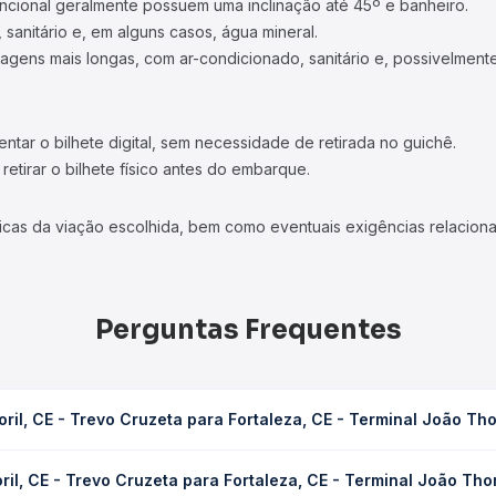
ncional geralmente possuem uma inclinação até 45º e banheiro.
 sanitário e, em alguns casos, água mineral.
viagens mais longas, com ar-condicionado, sanitário e, possivelmente
tar o bilhete digital, sem necessidade de retirada no guichê.
etirar o bilhete físico antes do embarque.
icas da viação escolhida, bem como eventuais exigências relaciona
Perguntas Frequentes
ril, CE - Trevo Cruzeta para Fortaleza, CE - Terminal João T
a para Fortaleza, CE - Terminal João Thomé leva em média 5h 10min
il, CE - Trevo Cruzeta para Fortaleza, CE - Terminal João Th
ondições de tráfego. Na Quero Passagem você consulta os horários 