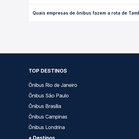
data desejada.
O preço da passagem de ônibus de Tamboril, CE - 
Quais empresas de ônibus fazem a rota de Tamb
a empresa, o tipo de poltrona e a antecedência d
para o seu roteiro.
As viações Princesa dos Inhamuns operam o trecho 
Quero Passagem você compara todas as opções — em
TOP DESTINOS
Ônibus Rio de Janeiro
Ônibus São Paulo
Ônibus Brasília
Ônibus Campinas
Ônibus Londrina
+ Destinos