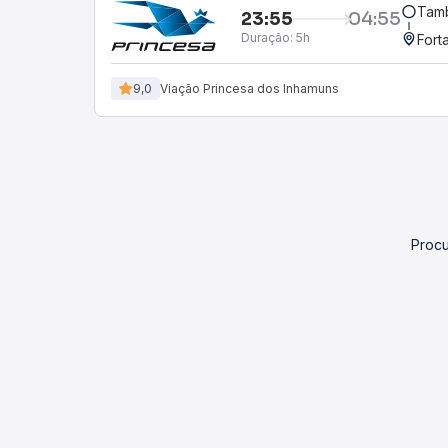
Tamb
23:55
04:55
Duração:
5h
Fort
9,0
Viação Princesa dos Inhamuns
Procu