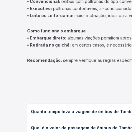
• Convencional:
ônibus com poltronas do tipo conve
• Executivo:
poltronas confortáveis, ar-condicionado,
• Leito ou Leito-cama:
maior inclinação, ideal para 
Como funciona o embarque
• Embarque direto:
algumas viações permitem apresen
• Retirada no guichê:
em certos casos, é necessário r
Recomendação:
sempre verifique as regras específ
Quanto tempo leva a viagem de ônibus de Tambo
A viagem de ônibus de Tamboril, CE - Trevo Cruzet
Qual é o valor da passagem de ônibus de Tambor
serviço (convencional, executivo ou leito) e as c