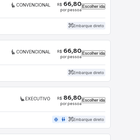
66,80
R$
CONVENCIONAL
Escolher ida
por pessoa
Embarque direto
66,80
R$
CONVENCIONAL
Escolher ida
por pessoa
Embarque direto
86,80
R$
EXECUTIVO
Escolher ida
por pessoa
ac_unit
wc
Embarque direto