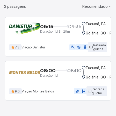
2 passagens
Recomendado
Tucumã, PA
06:15
09:35
Duração:
1d 3h 20m
Goiânia, GO - Rod
Retirada
airline_seat_legroom_extra
ac_unit
WC
7,3
Viação Danistur
guichê
Tucumã, PA
08:00
08:00
Duração:
1d
Goiânia, GO - Rod
Retirada
ac_unit
wc
9,0
Viação Montes Belos
guichê