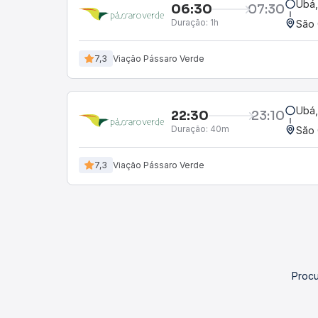
Ubá
06:30
07:30
Duração:
1h
São 
7,3
Viação Pássaro Verde
Ubá
22:30
23:10
Duração:
40m
São 
7,3
Viação Pássaro Verde
Procu