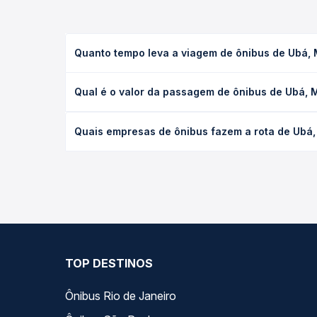
Quanto tempo leva a viagem de ônibus de Ubá,
A viagem de ônibus de Ubá, MG para São Geraldo, M
Qual é o valor da passagem de ônibus de Ubá,
as condições de tráfego. Na Quero Passagem você 
O preço da passagem de ônibus de Ubá, MG para Sã
Quais empresas de ônibus fazem a rota de Ubá
antecedência da compra. Na Quero Passagem você c
As viações Pássaro Verde operam o trecho de Ubá
opções — empresas, horários, tipos de serviço e p
TOP DESTINOS
Ônibus Rio de Janeiro