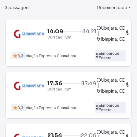
3 passagens
Recomendado
Ubajara, CE
14:09
14:21
CO
Duração:
12m
Ibiapina, CE
Embarque
8,3
Viação Expresso Guanabara
direto
Ubajara, CE
17:36
17:49
CO
Duração:
13m
Ibiapina, CE
Embarque
8,3
Viação Expresso Guanabara
direto
Ubajara, CE
21:54
22:06
CO