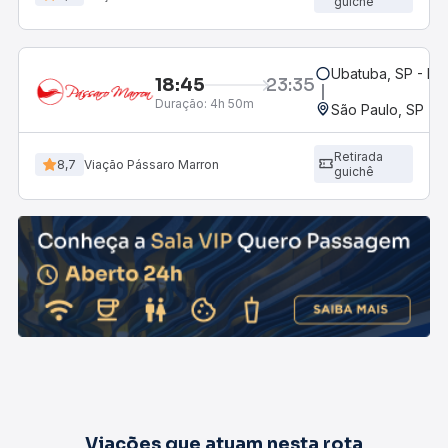
guichê
Ubatuba, SP - Ro
18:45
23:35
Duração:
4h 50m
São Paulo, SP - R
Retirada
8,7
Viação Pássaro Marron
guichê
Viações que atuam nesta rota