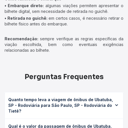
• Embarque direto:
algumas viações permitem apresentar o
bilhete digital, sem necessidade de retirada no guichê.
• Retirada no guichê:
em certos casos, é necessário retirar o
bilhete físico antes do embarque.
Recomendação:
sempre verifique as regras específicas da
viação escolhida, bem como eventuais exigências
relacionadas ao bilhete.
Perguntas Frequentes
Quanto tempo leva a viagem de ônibus de Ubatuba,
SP - Rodoviária para São Paulo, SP - Rodoviária do
Tietê?
A viagem de ônibus de Ubatuba, SP - Rodoviária para São
Qual é o valor da passagem de ônibus de Ubatuba,
Paulo, SP - Rodoviária do Tietê leva em média 5h 6min,