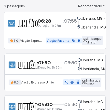
9 passagens
Recomendado
Uberaba, MG - Te
06:28
07:55
Duração:
1h 27m
Uberlândia, MG - 
Embarque
ac_unit
wc
8,0
Viação Expresso União
Viação Favorita
direto
Uberaba, MG - Te
01:30
03:50
Duração:
2h 20m
Uberlândia, MG -
Embarque
airline_seat_legroom_extra
ac_unit
WC
8,0
Viação Expresso União
direto
Uberaba, MG - Te
04:00
05:30
Duração:
1h 30m