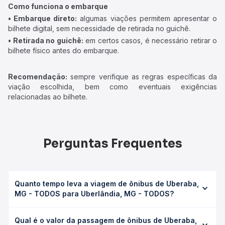
Como funciona o embarque
• Embarque direto:
algumas viações permitem apresentar o
bilhete digital, sem necessidade de retirada no guichê.
• Retirada no guichê:
em certos casos, é necessário retirar o
bilhete físico antes do embarque.
Recomendação:
sempre verifique as regras específicas da
viação escolhida, bem como eventuais exigências
relacionadas ao bilhete.
Perguntas Frequentes
Quanto tempo leva a viagem de ônibus de Uberaba,
MG - TODOS para Uberlândia, MG - TODOS?
A viagem de ônibus de Uberaba, MG - TODOS para
Qual é o valor da passagem de ônibus de Uberaba,
Uberlândia, MG - TODOS leva em média 2h 1min, podendo