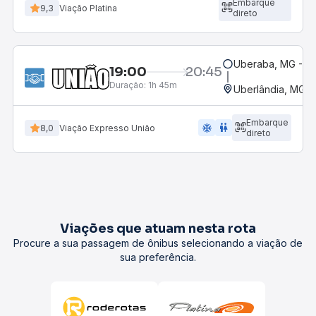
Embarque
9,3
Viação Platina
direto
Uberaba, MG - Te
19:00
20:45
Duração:
1h 45m
Uberlândia, MG -
Embarque
ac_unit
wc
8,0
Viação Expresso União
direto
Viações que atuam nesta rota
Procure a sua passagem de ônibus selecionando a viação de
sua preferência.