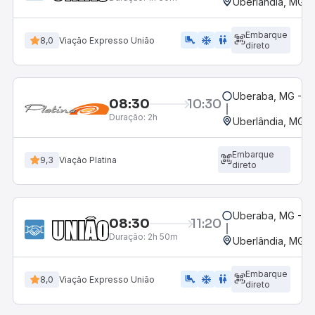
Uberlândia, MG -
Embarque
airline_seat_legroom_extra
ac_unit
WC
8,0
Viação Expresso União
direto
Uberaba, MG - Te
08:30
10:30
Duração:
2h
Uberlândia, MG -
Embarque
9,3
Viação Platina
direto
Uberaba, MG - Te
08:30
11:20
Duração:
2h 50m
Uberlândia, MG -
Embarque
airline_seat_legroom_extra
ac_unit
WC
8,0
Viação Expresso União
direto