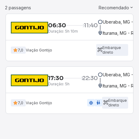
2 passagens
Recomendado
Uberaba, MG - Te
06:30
11:40
Duração:
5h 10m
Iturama, MG - Rod
Embarque
7,0
Viação Gontijo
direto
Uberaba, MG - Te
17:30
22:30
Duração:
5h
Iturama, MG - Rod
Embarque
ac_unit
wc
7,0
Viação Gontijo
direto