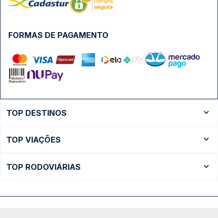
FORMAS DE PAGAMENTO
TOP DESTINOS
Ônibus Rio de Janeiro
TOP VIAÇÕES
Ônibus São Paulo
Passagens Cometa
Ônibus Brasília
TOP RODOVIÁRIAS
Passagens Gontijo
Ônibus Campinas
Rodoviária São Paulo - Tietê
Passagens 1001
Ônibus Londrina
Rodoviária Rio de Janeiro - Novo Rio
Passagens Águia Branca
+ Destinos
Rodoviária Belo Horizonte - Gov. Israel Pinheiro (Tergip)
Calçada das Margaridas, 163 - Sala 02 - Condomínio Centro