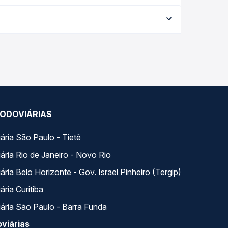
$ 65,02 e varia conforme a data da viagem, a
ações em tempo real e garante a melhor oferta
horários variados ao longo do dia. Na Quero
e a que melhor se encaixa na sua viagem.
ODOVIÁRIAS
ária São Paulo - Tietê
ária Rio de Janeiro - Novo Rio
ria Belo Horizonte - Gov. Israel Pinheiro (Tergip)
ria Curitiba
ária São Paulo - Barra Funda
viárias