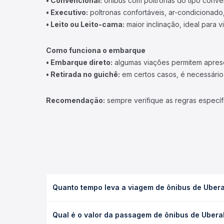
• Convencional:
ônibus com poltronas do tipo conve
• Executivo:
poltronas confortáveis, ar-condicionado,
• Leito ou Leito-cama:
maior inclinação, ideal para 
Como funciona o embarque
• Embarque direto:
algumas viações permitem apresen
• Retirada no guichê:
em certos casos, é necessário r
Recomendação:
sempre verifique as regras específ
Quanto tempo leva a viagem de ônibus de Ubera
A viagem de ônibus de Uberaba, MG - Terminal Jura
Qual é o valor da passagem de ônibus de Ubera
(convencional, executivo ou leito) e as condições