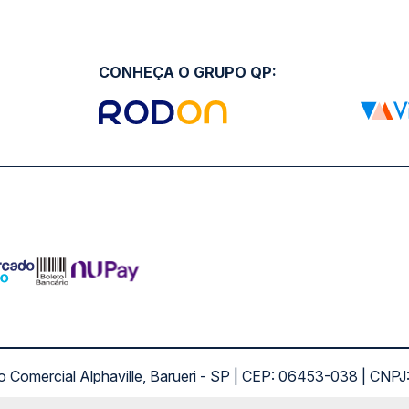
CONHEÇA O GRUPO QP:
ro Comercial Alphaville, Barueri - SP | CEP: 06453-038 | C
Copyright 2026 © QueroPassagem.com.br