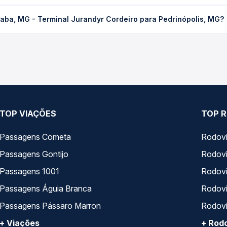
erminal Jurandyr Cordeiro para Pedrinópolis, MG custa em média R
aba, MG - Terminal Jurandyr Cordeiro para Pedrinópolis, MG?
compra. Na Quero Passagem você compara os preços de todas as vi
aba, MG - Terminal Jurandyr Cordeiro para Pedrinópolis, MG, com 
, horários, tipos de serviço e preços — em um só lugar e escolh
TOP VIAÇÕES
TOP R
Passagens Cometa
Rodovi
Passagens Gontijo
Rodovi
Passagens 1001
Rodoviá
Passagens Águia Branca
Rodoviá
Passagens Pássaro Marron
Rodovi
+ Viações
+ Rodo