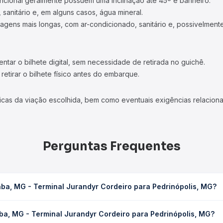
ncional geralmente possuem uma inclinação até 45º e banheiro.
 sanitário e, em alguns casos, água mineral.
viagens mais longas, com ar-condicionado, sanitário e, possivelmente
tar o bilhete digital, sem necessidade de retirada no guichê.
etirar o bilhete físico antes do embarque.
icas da viação escolhida, bem como eventuais exigências relaciona
Perguntas Frequentes
ba, MG - Terminal Jurandyr Cordeiro para Pedrinópolis, MG?
ndyr Cordeiro para Pedrinópolis, MG leva em média 1h 40min, pode
ba, MG - Terminal Jurandyr Cordeiro para Pedrinópolis, MG?
 de tráfego. Na Quero Passagem você consulta os horários disponív