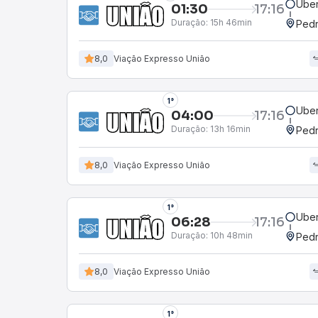
Uber
01:30
17:16
Duração:
15h 46min
Pedr
8,0
Viação Expresso União
1°
Uber
04:00
17:16
Duração:
13h 16min
Pedr
8,0
Viação Expresso União
1°
Uber
06:28
17:16
Duração:
10h 48min
Pedr
8,0
Viação Expresso União
1°