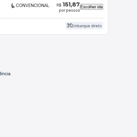
151,87
R$
CONVENCIONAL
Escolher ida
por pessoa
Embarque direto
ência.