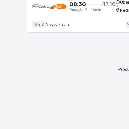
Uber
08:30
17:16
Duração:
8h 46min
Pedr
9,3
Viação Platina
Procu