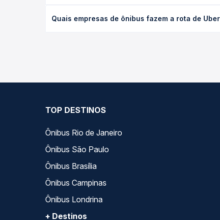
desejada.
O preço da passagem de ônibus de Uberaba, MG - T
Quais empresas de ônibus fazem a rota de Uber
empresa, o tipo de poltrona e a antecedência da 
para o seu roteiro.
As viações Expresso União operam o trecho de Uber
Passagem você compara todas as opções — empresas
TOP DESTINOS
Ônibus Rio de Janeiro
Ônibus São Paulo
Ônibus Brasília
Ônibus Campinas
Ônibus Londrina
+ Destinos