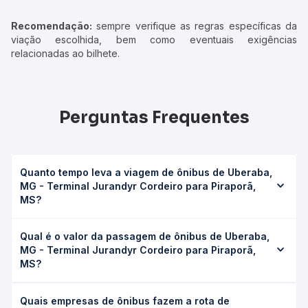
Recomendação:
sempre verifique as regras específicas da
viação escolhida, bem como eventuais exigências
relacionadas ao bilhete.
Perguntas Frequentes
Quanto tempo leva a viagem de ônibus de Uberaba,
MG - Terminal Jurandyr Cordeiro para Piraporã,
MS?
A viagem de ônibus de Uberaba, MG - Terminal Jurandyr
Qual é o valor da passagem de ônibus de Uberaba,
Cordeiro para Piraporã, MS leva em média 9h 15min,
MG - Terminal Jurandyr Cordeiro para Piraporã,
podendo variar conforme a viação, o tipo de serviço
MS?
(convencional, executivo ou leito) e as condições de
tráfego. Na Quero Passagem você consulta os horários
O preço da passagem de ônibus de Uberaba, MG -
disponíveis e vê a duração exata de cada opção na data
Quais empresas de ônibus fazem a rota de
Terminal Jurandyr Cordeiro para Piraporã, MS custa em
desejada.