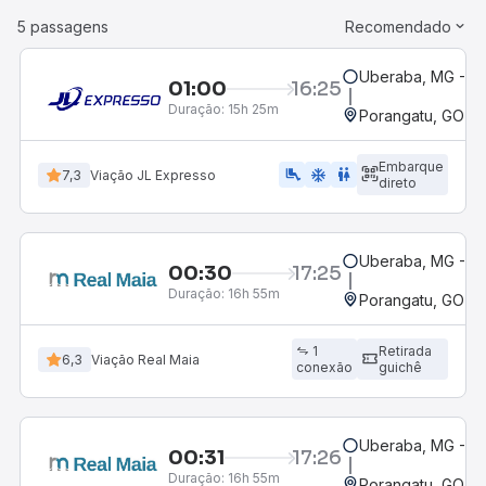
5 passagens
Recomendado
Uberaba, MG - Te
01:00
16:25
Duração:
15h 25m
Porangatu, GO
Embarque
airline_seat_legroom_extra
ac_unit
WC
7,3
Viação JL Expresso
direto
Uberaba, MG - Te
00:30
17:25
Duração:
16h 55m
Porangatu, GO
1
Retirada
6,3
Viação Real Maia
conexão
guichê
Uberaba, MG - Te
00:31
17:26
Duração:
16h 55m
Porangatu, GO