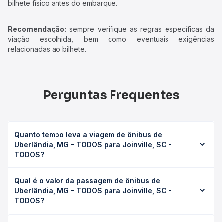
bilhete físico antes do embarque.
Recomendação:
sempre verifique as regras específicas da
viação escolhida, bem como eventuais exigências
relacionadas ao bilhete.
Perguntas Frequentes
Quanto tempo leva a viagem de ônibus de
Uberlândia, MG - TODOS para Joinville, SC -
TODOS?
A viagem de ônibus de Uberlândia, MG - TODOS para
Qual é o valor da passagem de ônibus de
Joinville, SC - TODOS leva em média 20h 50min, podendo
Uberlândia, MG - TODOS para Joinville, SC -
variar conforme a viação, o tipo de serviço (convencional,
TODOS?
executivo ou leito) e as condições de tráfego. Na Quero
Passagem você consulta os horários disponíveis e vê a
O preço da passagem de ônibus de Uberlândia, MG -
duração exata de cada opção na data desejada.