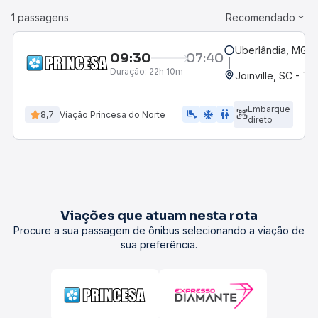
1 passagens
Recomendado
Uberlândia, MG -
09:30
07:40
Duração:
22h 10m
Joinville, SC - Te
Embarque
airline_seat_legroom_extra
ac_unit
WC
8,7
Viação Princesa do Norte
direto
Viações que atuam nesta rota
Procure a sua passagem de ônibus selecionando a viação de
sua preferência.