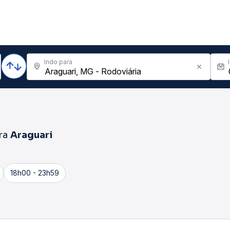
Indo para
ra
Araguari
18h00 - 23h59