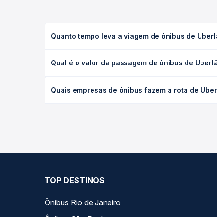
Quanto tempo leva a viagem de ônibus de Uberlâ
A viagem de ônibus de Uberlândia, MG - Rodoviária
Qual é o valor da passagem de ônibus de Uberlâ
(convencional, executivo ou leito) e as condições
desejada.
O preço da passagem de ônibus de Uberlândia, MG -
Quais empresas de ônibus fazem a rota de Uberl
o tipo de poltrona e a antecedência da compra. N
roteiro.
As viações Empresa São Cristóvão, Expresso Araguar
ao longo do dia. Na Quero Passagem você compara 
encaixa na sua viagem.
TOP DESTINOS
Ônibus Rio de Janeiro