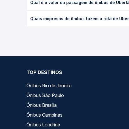
Qual é o valor da passagem de ônibus de Uberlâ
executivo ou leito) e as condições de tráfego. Na
O preço da passagem de ônibus de Uberlândia, MG -
Quais empresas de ônibus fazem a rota de Uberl
poltrona e a antecedência da compra. Na Quero Pa
As viações Real Expresso, JL Expresso operam o tr
você compara todas as opções — empresas, horário
TOP DESTINOS
Ônibus Rio de Janeiro
Ônibus São Paulo
Ônibus Brasília
Ônibus Campinas
Ônibus Londrina