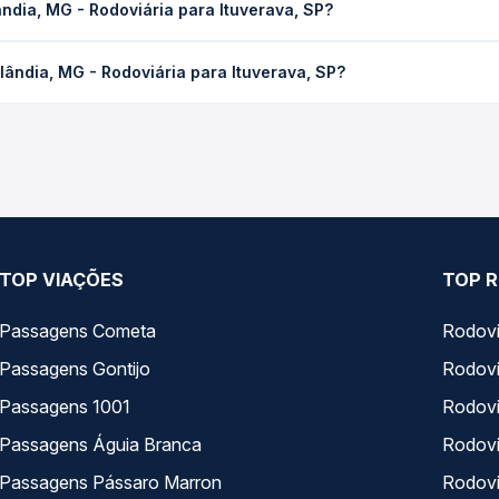
ndia, MG - Rodoviária para Ituverava, SP?
 Quero Passagem você consulta os horários disponíveis e vê a dur
 Rodoviária para Ituverava, SP custa em média R$ 234,81 e varia 
ândia, MG - Rodoviária para Ituverava, SP?
ssagem você compara os preços de todas as viações em tempo real 
echo de Uberlândia, MG - Rodoviária para Ituverava, SP, com horá
s, tipos de serviço e preços — em um só lugar e escolhe a que me
TOP VIAÇÕES
TOP R
Passagens Cometa
Rodovi
Passagens Gontijo
Rodovi
Passagens 1001
Rodoviá
Passagens Águia Branca
Rodoviá
Passagens Pássaro Marron
Rodovi