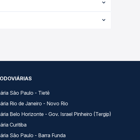
ação exata de cada opção na data desejada.
conforme a data da viagem, a empresa, o tipo de
e garante a melhor oferta para o seu roteiro.
rios variados ao longo do dia. Na Quero Passagem
lhor se encaixa na sua viagem.
ODOVIÁRIAS
ária São Paulo - Tietê
ária Rio de Janeiro - Novo Rio
ria Belo Horizonte - Gov. Israel Pinheiro (Tergip)
ria Curitiba
ária São Paulo - Barra Funda