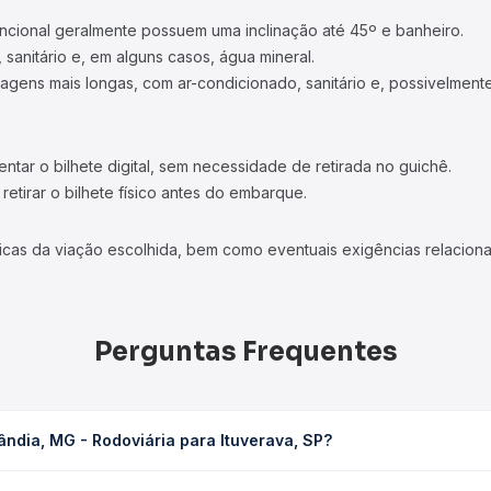
ncional geralmente possuem uma inclinação até 45º e banheiro.
 sanitário e, em alguns casos, água mineral.
viagens mais longas, com ar-condicionado, sanitário e, possivelmente
tar o bilhete digital, sem necessidade de retirada no guichê.
etirar o bilhete físico antes do embarque.
icas da viação escolhida, bem como eventuais exigências relaciona
Perguntas Frequentes
ndia, MG - Rodoviária para Ituverava, SP?
 para Ituverava, SP leva em média 2h 50min, podendo variar confor