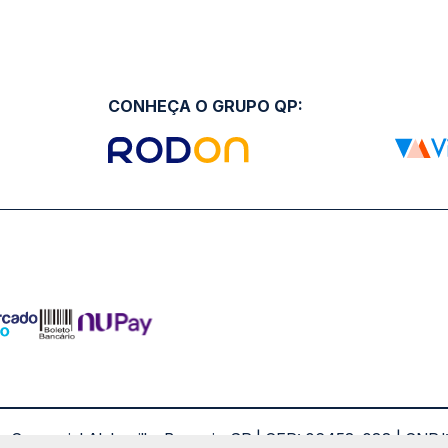
CONHEÇA O GRUPO QP:
ro Comercial Alphaville, Barueri - SP | CEP: 06453-038 | C