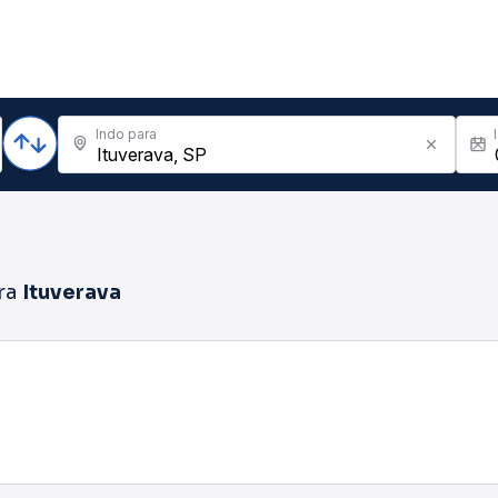
Indo para
ra
Ituverava