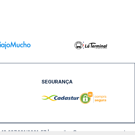
SEGURANÇA
NPJ: 18.087.991/0001-57 | saconibus@queropassagem.com.br