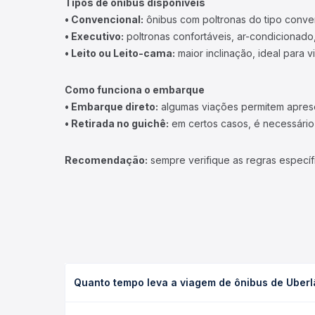
Tipos de ônibus disponíveis
• Convencional:
ônibus com poltronas do tipo conve
• Executivo:
poltronas confortáveis, ar-condicionado,
• Leito ou Leito-cama:
maior inclinação, ideal para 
Como funciona o embarque
• Embarque direto:
algumas viações permitem apresen
• Retirada no guichê:
em certos casos, é necessário r
Recomendação:
sempre verifique as regras específ
Quanto tempo leva a viagem de ônibus de Uberlâ
A viagem de ônibus de Uberlândia, MG - Rodoviária