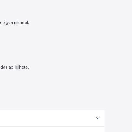
, água mineral.
das ao bilhete.
me a viação, o tipo de serviço (convencional,