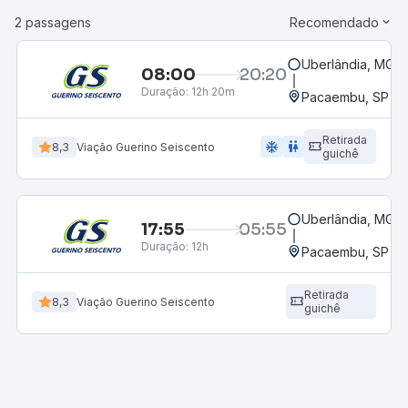
2 passagens
Recomendado
Uberlândia, MG -
08:00
20:20
Duração:
12h 20m
Pacaembu, SP
Retirada
ac_unit
wc
8,3
Viação Guerino Seiscento
guichê
Uberlândia, MG -
17:55
05:55
Duração:
12h
Pacaembu, SP
Retirada
8,3
Viação Guerino Seiscento
guichê