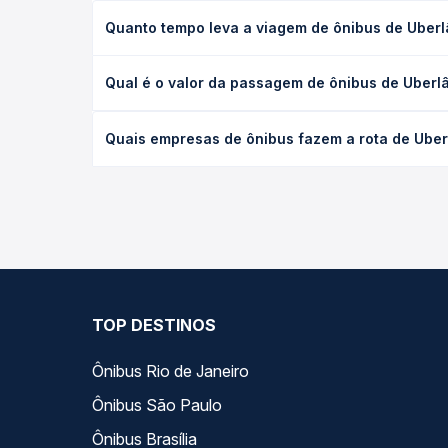
Quanto tempo leva a viagem de ônibus de Uberl
A viagem de ônibus de Uberlândia, MG - Rodoviária
Qual é o valor da passagem de ônibus de Uberl
executivo ou leito) e as condições de tráfego. Na
O preço da passagem de ônibus de Uberlândia, MG 
Quais empresas de ônibus fazem a rota de Uber
poltrona e a antecedência da compra. Na Quero Pa
As viações Expresso Araguari operam o trecho de 
compara todas as opções — empresas, horários, ti
TOP DESTINOS
Ônibus Rio de Janeiro
Ônibus São Paulo
Ônibus Brasília