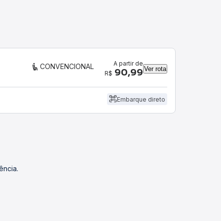
A partir de
CONVENCIONAL
Ver rota
90,99
R$
Embarque direto
ência.