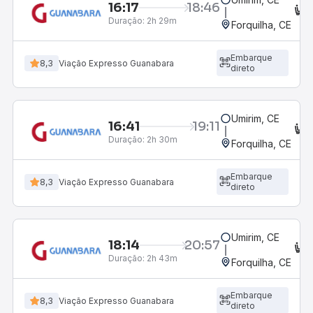
16:17
18:46
C
Duração:
2h 29m
Forquilha, CE
Embarque
8,3
Viação Expresso Guanabara
direto
Umirim, CE
16:41
19:11
C
Duração:
2h 30m
Forquilha, CE
Embarque
8,3
Viação Expresso Guanabara
direto
Umirim, CE
18:14
20:57
C
Duração:
2h 43m
Forquilha, CE
Embarque
8,3
Viação Expresso Guanabara
direto