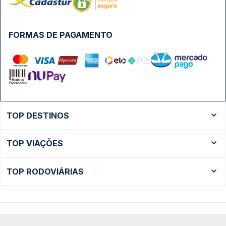
FORMAS DE PAGAMENTO
TOP DESTINOS
Ônibus Rio de Janeiro
TOP VIAÇÕES
Ônibus São Paulo
Passagens Cometa
Ônibus Brasília
TOP RODOVIÁRIAS
Passagens Gontijo
Ônibus Campinas
Rodoviária São Paulo - Tietê
Passagens 1001
Ônibus Londrina
Rodoviária Rio de Janeiro - Novo Rio
Passagens Águia Branca
+ Destinos
Rodoviária Belo Horizonte - Gov. Israel Pinheiro (Tergip)
Calçada das Margaridas, 163 - Sala 02 - Condomínio Centro