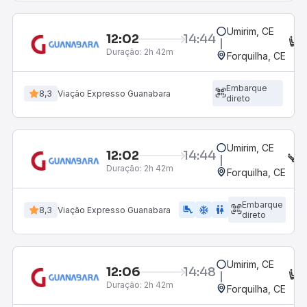
Umirim, CE
12:02
14:44
C
Duração:
2h 42m
Forquilha, CE
Embarque
8,3
Viação Expresso Guanabara
direto
Umirim, CE
12:02
14:44
S
Duração:
2h 42m
Forquilha, CE
Embarque
airline_seat_legroom_extra
ac_unit
WC
8,3
Viação Expresso Guanabara
direto
Umirim, CE
12:06
14:48
C
Duração:
2h 42m
Forquilha, CE