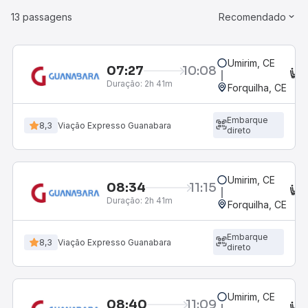
13 passagens
Recomendado
Umirim, CE
07:27
10:08
C
Duração:
2h 41m
Forquilha, CE
Embarque
8,3
Viação Expresso Guanabara
direto
Umirim, CE
08:34
11:15
C
Duração:
2h 41m
Forquilha, CE
Embarque
8,3
Viação Expresso Guanabara
direto
Umirim, CE
08:40
11:09
C