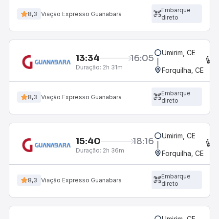
Embarque
8,3
Viação Expresso Guanabara
direto
Umirim, CE
13:34
16:05
C
Duração:
2h 31m
Forquilha, CE
Embarque
8,3
Viação Expresso Guanabara
direto
Umirim, CE
15:40
18:16
C
Duração:
2h 36m
Forquilha, CE
Embarque
8,3
Viação Expresso Guanabara
direto
Umirim, CE