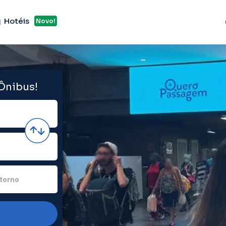
Hotéis
Novo!
 Ônibus!
torno