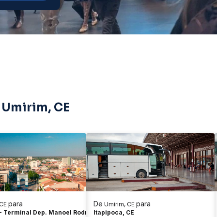
 Umirim, CE
para
De
para
 CE
Umirim, CE
 - Terminal Dep. Manoel Rodrigues
Itapipoca, CE