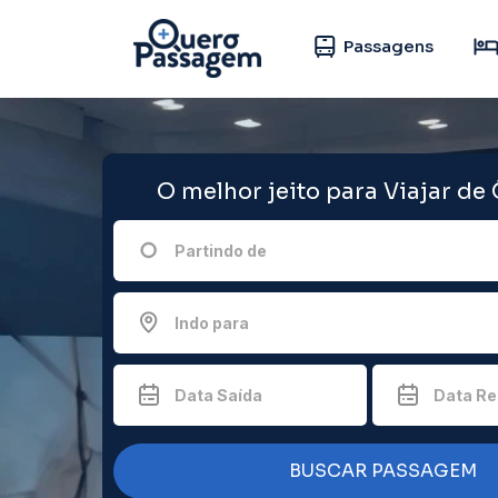
Passagens
O melhor jeito para Viajar de
Partindo de
Indo para
Data Saída
Data Re
BUSCAR PASSAGEM