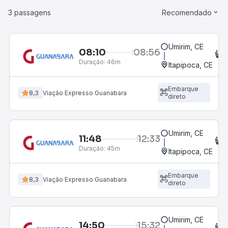
3 passagens
Recomendado
Umirim, CE
08:10
08:56
C
Duração:
46m
Itapipoca, CE
Embarque
8,3
Viação Expresso Guanabara
direto
Umirim, CE
11:48
12:33
C
Duração:
45m
Itapipoca, CE
Embarque
8,3
Viação Expresso Guanabara
direto
Umirim, CE
14:50
15:32
C