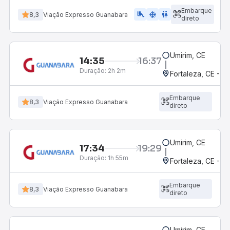
Embarque
airline_seat_legroom_extra
ac_unit
WC
8,3
Viação Expresso Guanabara
direto
Umirim, CE
14:35
16:37
Duração:
2h 2m
Fortaleza, CE - 
Embarque
8,3
Viação Expresso Guanabara
direto
Umirim, CE
17:34
19:29
Duração:
1h 55m
Fortaleza, CE - 
Embarque
8,3
Viação Expresso Guanabara
direto
Umirim, CE