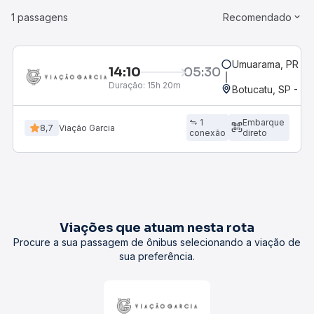
1 passagens
Recomendado
Umuarama, PR
14:10
05:30
Duração:
15h 20m
Botucatu, SP - Ro
1
Embarque
8,7
Viação Garcia
conexão
direto
Viações que atuam nesta rota
Procure a sua passagem de ônibus selecionando a viação de
sua preferência.