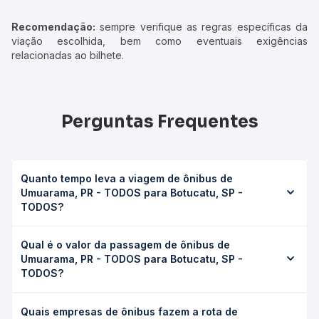
Recomendação:
sempre verifique as regras específicas da
viação escolhida, bem como eventuais exigências
relacionadas ao bilhete.
Perguntas Frequentes
Quanto tempo leva a viagem de ônibus de
Umuarama, PR - TODOS para Botucatu, SP -
TODOS?
A viagem de ônibus de Umuarama, PR - TODOS para
Qual é o valor da passagem de ônibus de
Botucatu, SP - TODOS leva em média 15h 20min, podendo
Umuarama, PR - TODOS para Botucatu, SP -
variar conforme a viação, o tipo de serviço (convencional,
TODOS?
executivo ou leito) e as condições de tráfego. Na Quero
Passagem você consulta os horários disponíveis e vê a
O preço da passagem de ônibus de Umuarama, PR -
duração exata de cada opção na data desejada.
Quais empresas de ônibus fazem a rota de
TODOS para Botucatu, SP - TODOS custa em média R$