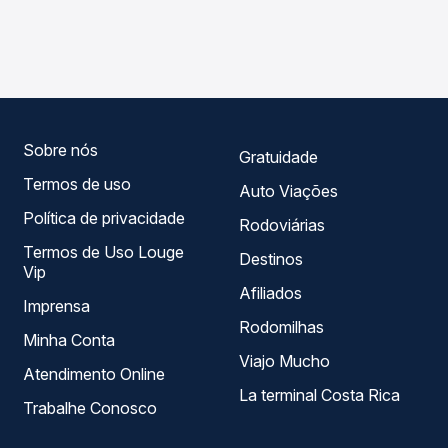
As viações Valtur operam o trecho de Umuarama, PR -
Passagem você compara os preços de todas as viações
TODOS para Campo Verde, MT, com horários variados ao
em tempo real e garante a melhor oferta para o seu
longo do dia. Na Quero Passagem você compara todas as
roteiro.
opções — empresas, horários, tipos de serviço e preços
— em um só lugar e escolhe a que melhor se encaixa na
sua viagem.
Sobre nós
Gratuidade
Termos de uso
Auto Viações
Política de privacidade
Rodoviárias
Termos de Uso Louge
Destinos
Vip
Afiliados
Imprensa
Rodomilhas
Minha Conta
Viajo Mucho
Atendimento Online
La terminal Costa Rica
Trabalhe Conosco