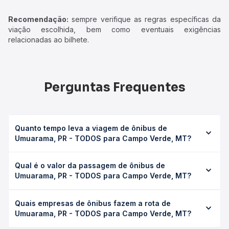
Recomendação:
sempre verifique as regras específicas da
viação escolhida, bem como eventuais exigências
relacionadas ao bilhete.
Perguntas Frequentes
Quanto tempo leva a viagem de ônibus de
Umuarama, PR - TODOS para Campo Verde, MT?
A viagem de ônibus de Umuarama, PR - TODOS para
Qual é o valor da passagem de ônibus de
Campo Verde, MT leva em média 20h 45min, podendo
Umuarama, PR - TODOS para Campo Verde, MT?
variar conforme a viação, o tipo de serviço (convencional,
executivo ou leito) e as condições de tráfego. Na Quero
O preço da passagem de ônibus de Umuarama, PR -
Passagem você consulta os horários disponíveis e vê a
Quais empresas de ônibus fazem a rota de
TODOS para Campo Verde, MT custa em média R$ 433,38
duração exata de cada opção na data desejada.
Umuarama, PR - TODOS para Campo Verde, MT?
e varia conforme a data da viagem, a empresa, o tipo de
poltrona e a antecedência da compra. Na Quero