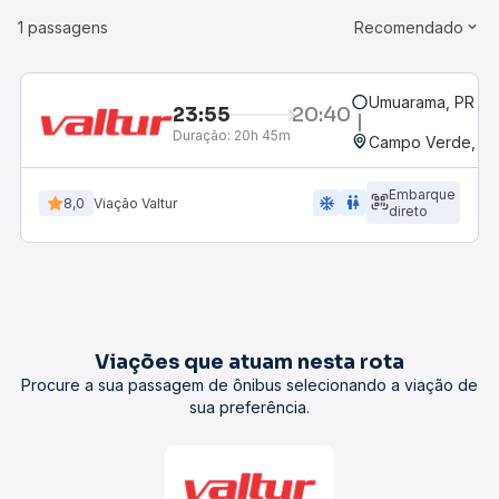
1 passagens
Recomendado
Umuarama, PR
23:55
20:40
Duração:
20h 45m
Campo Verde, M
Embarque
ac_unit
wc
8,0
Viação Valtur
direto
Viações que atuam nesta rota
Procure a sua passagem de ônibus selecionando a viação de
sua preferência.