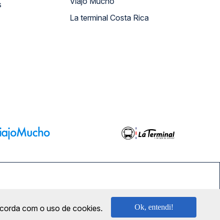
Viajo Mucho
s
La terminal Costa Rica
SEGURANÇA
Ok, entendi!
oncorda com o uso de cookies.