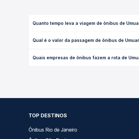
Quanto tempo leva a viagem de ônibus de Umua
A viagem de ônibus de Umuarama, PR - TODOS para 
Qual é o valor da passagem de ônibus de Umuar
(convencional, executivo ou leito) e as condições
desejada.
O preço da passagem de ônibus de Umuarama, PR -
Quais empresas de ônibus fazem a rota de Umu
tipo de poltrona e a antecedência da compra. Na 
roteiro.
As viações Cantelle operam o trecho de Umuarama,
compara todas as opções — empresas, horários, ti
TOP DESTINOS
Ônibus Rio de Janeiro