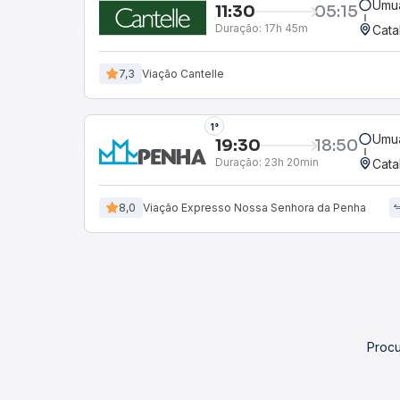
Umu
11:30
05:15
Duração:
17h 45m
Cata
7,3
Viação Cantelle
1°
Umu
19:30
18:50
Duração:
23h 20min
Cata
8,0
Viação Expresso Nossa Senhora da Penha
Procu