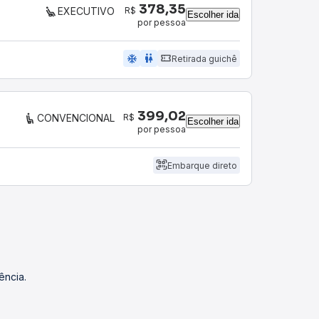
378,35
R$
EXECUTIVO
Escolher ida
por pessoa
ac_unit
wc
Retirada guichê
399,02
R$
CONVENCIONAL
Escolher ida
por pessoa
Embarque direto
ência.