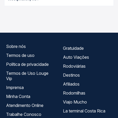
Passagem você compara os preços de todas as viações
As viações Planalto, Cantelle, Lopes Sul operam o trecho
em tempo real e garante a melhor oferta para o seu
de Umuarama, PR - TODOS para Frederico Westphalen,
roteiro.
RS, com horários variados ao longo do dia. Na Quero
Passagem você compara todas as opções — empresas,
horários, tipos de serviço e preços — em um só lugar e
escolhe a que melhor se encaixa na sua viagem.
Sobre nós
Gratuidade
Termos de uso
Auto Viações
Política de privacidade
Rodoviárias
Termos de Uso Louge
Destinos
Vip
Afiliados
Imprensa
Rodomilhas
Minha Conta
Viajo Mucho
Atendimento Online
La terminal Costa Rica
Trabalhe Conosco