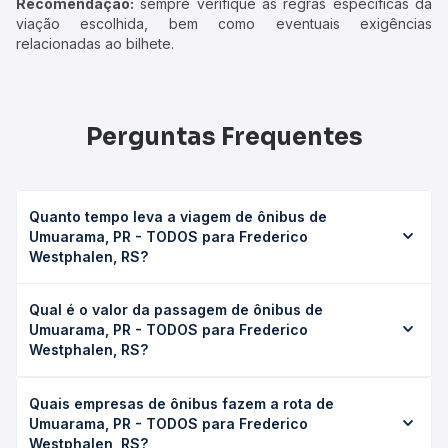
Recomendação:
sempre verifique as regras específicas da
viação escolhida, bem como eventuais exigências
relacionadas ao bilhete.
Perguntas Frequentes
Quanto tempo leva a viagem de ônibus de
Umuarama, PR - TODOS para Frederico
Westphalen, RS?
A viagem de ônibus de Umuarama, PR - TODOS para
Qual é o valor da passagem de ônibus de
Frederico Westphalen, RS leva em média 14h 59min,
Umuarama, PR - TODOS para Frederico
podendo variar conforme a viação, o tipo de serviço
Westphalen, RS?
(convencional, executivo ou leito) e as condições de
tráfego. Na Quero Passagem você consulta os horários
O preço da passagem de ônibus de Umuarama, PR -
disponíveis e vê a duração exata de cada opção na data
Quais empresas de ônibus fazem a rota de
TODOS para Frederico Westphalen, RS custa em média
desejada.
Umuarama, PR - TODOS para Frederico
R$ 284,09 e varia conforme a data da viagem, a empresa,
Westphalen, RS?
o tipo de poltrona e a antecedência da compra. Na Quero