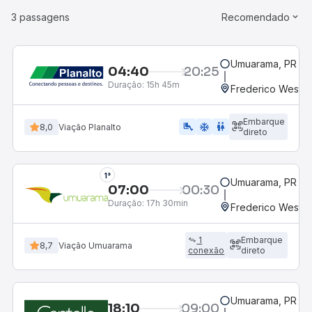
3 passagens
Recomendado
Umuarama, PR
04:40
20:25
Duração:
15h 45m
Frederico Westph
Embarque
airline_seat_legroom_extra
ac_unit
WC
8,0
Viação Planalto
direto
1°
Umuarama, PR
07:00
00:30
Duração:
17h 30min
Frederico Westph
1
Embarque
8,7
Viação Umuarama
conexão
direto
Umuarama, PR
18:10
09:00