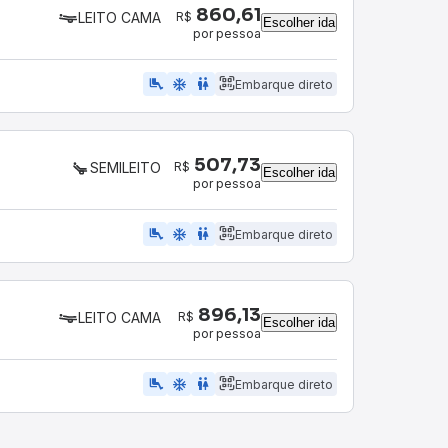
860,61
R$
LEITO CAMA
Escolher ida
por pessoa
airline_seat_legroom_extra
ac_unit
wc
Embarque direto
507,73
R$
SEMILEITO
Escolher ida
por pessoa
airline_seat_legroom_extra
ac_unit
WC
Embarque direto
896,13
R$
LEITO CAMA
Escolher ida
por pessoa
airline_seat_legroom_extra
ac_unit
wc
Embarque direto