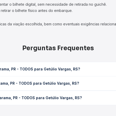
tar o bilhete digital, sem necessidade de retirada no guichê.
etirar o bilhete físico antes do embarque.
icas da viação escolhida, bem como eventuais exigências relaciona
Perguntas Frequentes
rama, PR - TODOS para Getúlio Vargas, RS?
Getúlio Vargas, RS leva em média 0 horas, podendo variar conform
rama, PR - TODOS para Getúlio Vargas, RS?
 Quero Passagem você consulta os horários disponíveis e vê a dur
TODOS para Getúlio Vargas, RS custa em média não identificado e
arama, PR - TODOS para Getúlio Vargas, RS?
Quero Passagem você compara os preços de todas as viações em tem
Umuarama, PR - TODOS para Getúlio Vargas, RS, com horários vari
pos de serviço e preços — em um só lugar e escolhe a que melhor 