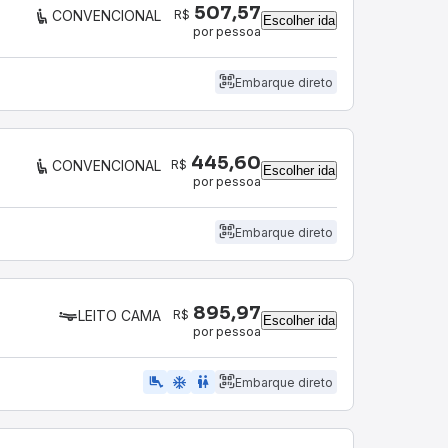
507,57
R$
CONVENCIONAL
Escolher ida
por pessoa
Embarque direto
445,60
R$
CONVENCIONAL
Escolher ida
por pessoa
Embarque direto
895,97
R$
LEITO CAMA
Escolher ida
por pessoa
airline_seat_legroom_extra
ac_unit
wc
Embarque direto