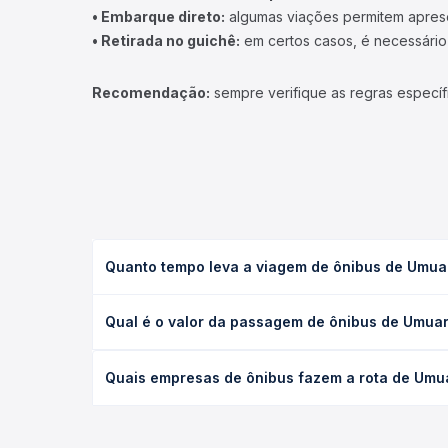
• Embarque direto:
algumas viações permitem apresen
• Retirada no guichê:
em certos casos, é necessário r
Recomendação:
sempre verifique as regras específ
Quanto tempo leva a viagem de ônibus de Umua
A viagem de ônibus de Umuarama, PR - TODOS para 
Qual é o valor da passagem de ônibus de Umua
executivo ou leito) e as condições de tráfego. Na
O preço da passagem de ônibus de Umuarama, PR - 
Quais empresas de ônibus fazem a rota de Umu
tipo de poltrona e a antecedência da compra. Na 
roteiro.
As viações não identificadas operam o trecho de 
compara todas as opções — empresas, horários, ti