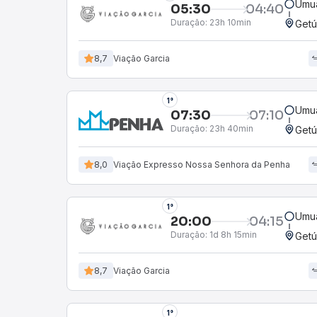
Umu
05:30
04:40
Duração:
23h 10min
Getú
8,7
Viação Garcia
1°
Umu
07:30
07:10
Duração:
23h 40min
Getú
8,0
Viação Expresso Nossa Senhora da Penha
1°
Umu
20:00
04:15
Duração:
1d 8h 15min
Getú
8,7
Viação Garcia
1°