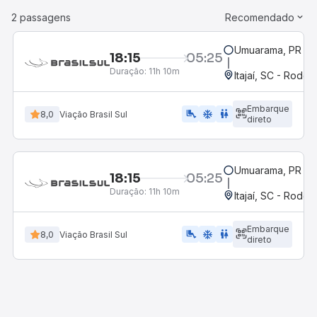
2 passagens
Recomendado
Umuarama, PR
18:15
05:25
Duração:
11h 10m
Itajaí, SC - Rodovi
Embarque
airline_seat_legroom_extra
ac_unit
wc
8,0
Viação Brasil Sul
direto
Umuarama, PR
18:15
05:25
Duração:
11h 10m
Itajaí, SC - Rodovi
Embarque
airline_seat_legroom_extra
ac_unit
wc
8,0
Viação Brasil Sul
direto