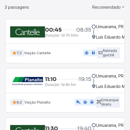
3 passagens
Recomendado
Umuarama, PR
00:45
08:35
Duração:
1d 7h 50m
Luís Eduardo Mag
Retirada
ac_unit
wc
7,3
Viação Cantelle
guichê
Umuarama, PR
11:10
19:15
Duração:
1d 8h 5m
Luís Eduardo Mag
Embarque
airline_seat_legroom_extra
ac_unit
WC
8,0
Viação Planalto
direto
Umuarama, PR
11:30
19:40