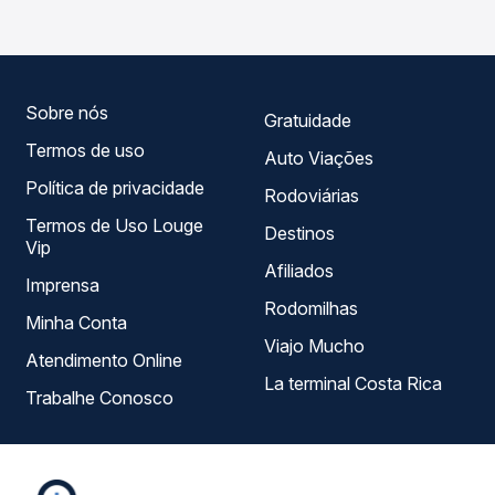
Passagem você compara todas as opções — empresas,
horários, tipos de serviço e preços — em um só lugar e
escolhe a que melhor se encaixa na sua viagem.
Sobre nós
Gratuidade
Termos de uso
Auto Viações
Política de privacidade
Rodoviárias
Termos de Uso Louge
Destinos
Vip
Afiliados
Imprensa
Rodomilhas
Minha Conta
Viajo Mucho
Atendimento Online
La terminal Costa Rica
Trabalhe Conosco