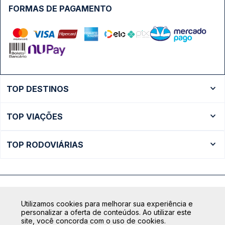
FORMAS DE PAGAMENTO
TOP DESTINOS
Ônibus Rio de Janeiro
TOP VIAÇÕES
Ônibus São Paulo
Passagens Cometa
Ônibus Brasília
TOP RODOVIÁRIAS
Passagens Gontijo
Ônibus Campinas
Rodoviária São Paulo - Tietê
Passagens 1001
Ônibus Londrina
Rodoviária Rio de Janeiro - Novo Rio
Passagens Águia Branca
+ Destinos
Rodoviária Belo Horizonte - Gov. Israel Pinheiro (Tergip)
Calçada das Margaridas, 163 - Sala 02 - Condomínio Centro
Passagens Pássaro Marron
Utilizamos cookies para melhorar sua experiência e
Comercial Alphaville, Barueri - SP | CEP: 06453-038
Rodoviária Curitiba
personalizar a oferta de conteúdos. Ao utilizar este
+ Viações
CNPJ: 18.087.991/0001-57 | saconibus@queropassagem.com.br
site, você concorda com o uso de cookies.