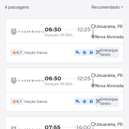
4 passagens
Recomendado
Umuarama, PR
06:30
12:25
Duração:
5h 55m
Nova Alvorada Do
Embarque
airline_seat_legroom_extra
ac_unit
WC
8,7
Viação Garcia
direto
Umuarama, PR
06:30
12:25
Duração:
5h 55m
Nova Alvorada Do
Embarque
airline_seat_legroom_extra
ac_unit
wc
8,7
Viação Garcia
direto
Umuarama, PR
07:55
14:00