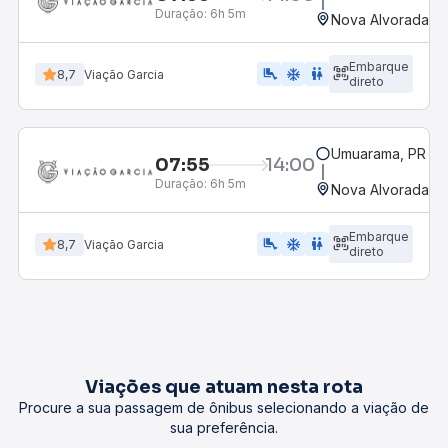
Duração:
6h 5m
Nova Alvorada Do
Embarque
airline_seat_legroom_extra
ac_unit
WC
8,7
Viação Garcia
direto
Umuarama, PR
07:55
14:00
Duração:
6h 5m
Nova Alvorada Do
Embarque
airline_seat_legroom_extra
ac_unit
wc
8,7
Viação Garcia
direto
Viações que atuam nesta rota
Procure a sua passagem de ônibus selecionando a viação de
sua preferência.