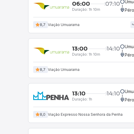
Umu
06:00
07:10
Duração:
1h 10m
Péro
8,7
Viação Umuarama
Umu
13:00
14:10
Duração:
1h 10m
Péro
8,7
Viação Umuarama
Umu
13:10
14:10
Duração:
1h
Péro
8,0
Viação Expresso Nossa Senhora da Penha