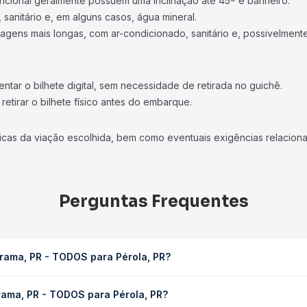
ncional geralmente possuem uma inclinação até 45º e banheiro.
 sanitário e, em alguns casos, água mineral.
viagens mais longas, com ar-condicionado, sanitário e, possivelmente
tar o bilhete digital, sem necessidade de retirada no guichê.
etirar o bilhete físico antes do embarque.
icas da viação escolhida, bem como eventuais exigências relaciona
Perguntas Frequentes
rama, PR - TODOS para Pérola, PR?
Pérola, PR leva em média 1h 6min, podendo variar conforme a viaç
rama, PR - TODOS para Pérola, PR?
em você consulta os horários disponíveis e vê a duração exata de