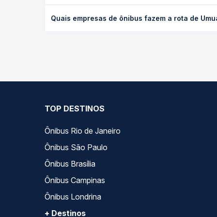
O preço da passagem de ônibus de Umuarama, PR - 
Quais empresas de ônibus fazem a rota de Umu
e a antecedência da compra. Na Quero Passagem vo
As viações Umuarama, Expresso Nossa Senhora da 
Passagem você compara todas as opções — empresas
TOP DESTINOS
Ônibus Rio de Janeiro
Ônibus São Paulo
Ônibus Brasília
Ônibus Campinas
Ônibus Londrina
+ Destinos