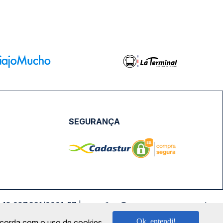
SEGURANÇA
NPJ: 18.087.991/0001-57 | saconibus@queropassagem.com.br
Ok, entendi!
oncorda com o uso de cookies.