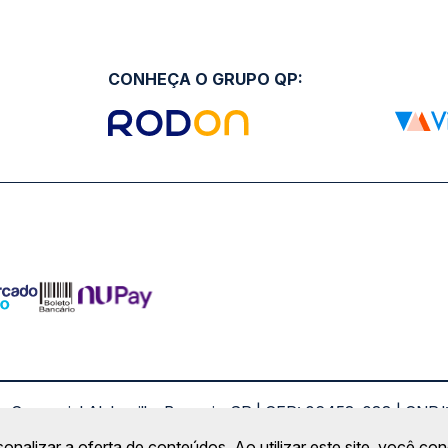
CONHEÇA O GRUPO QP:
ro Comercial Alphaville, Barueri - SP | CEP: 06453-038 | C
Copyright 2026 © QueroPassagem.com.br
sonalizar a oferta de conteúdos. Ao utilizar este site, você c