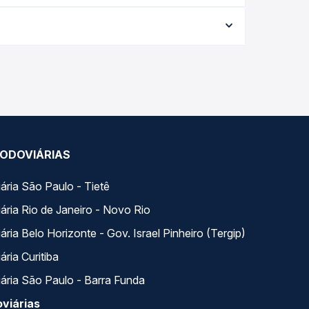
a data da viagem, a empresa, o tipo de poltrona
 a melhor oferta para o seu roteiro.
 com horários variados ao longo do dia. Na Quero
e a que melhor se encaixa na sua viagem.
ODOVIÁRIAS
ária São Paulo - Tietê
ária Rio de Janeiro - Novo Rio
ria Belo Horizonte - Gov. Israel Pinheiro (Tergip)
ria Curitiba
ária São Paulo - Barra Funda
viárias