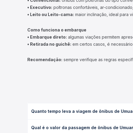
• Convencional:
ônibus com poltronas do tipo conve
• Executivo:
poltronas confortáveis, ar-condicionado,
• Leito ou Leito-cama:
maior inclinação, ideal para 
Como funciona o embarque
• Embarque direto:
algumas viações permitem apresen
• Retirada no guichê:
em certos casos, é necessário r
Recomendação:
sempre verifique as regras específ
Quanto tempo leva a viagem de ônibus de Umua
A viagem de ônibus de Umuarama, PR - TODOS para 
Qual é o valor da passagem de ônibus de Umua
leito) e as condições de tráfego. Na Quero Passag