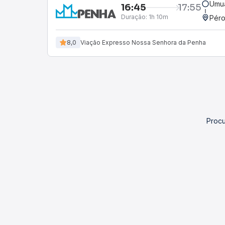
Umu
16:45
17:55
Duração:
1h 10m
Péro
8,0
Viação Expresso Nossa Senhora da Penha
Procu