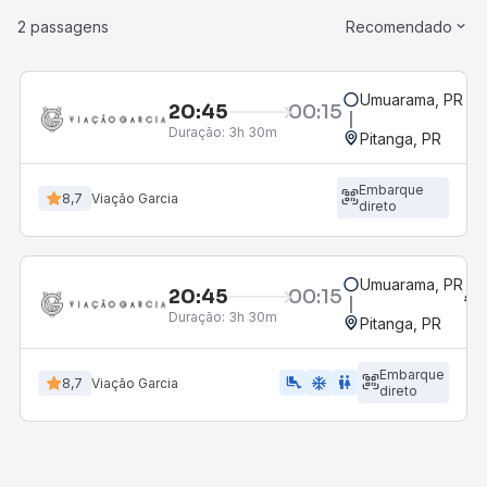
2 passagens
Recomendado
Umuarama, PR
20:45
00:15
Duração:
3h 30m
Pitanga, PR
Embarque
8,7
Viação Garcia
direto
Umuarama, PR
20:45
00:15
Duração:
3h 30m
Pitanga, PR
Embarque
airline_seat_legroom_extra
ac_unit
wc
8,7
Viação Garcia
direto