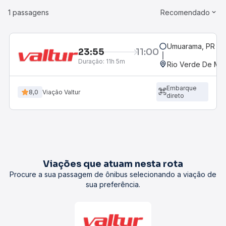
1 passagens
Recomendado
Umuarama, PR
23:55
11:00
Duração:
11h 5m
Rio Verde De Ma
Embarque
8,0
Viação Valtur
direto
Viações que atuam nesta rota
Procure a sua passagem de ônibus selecionando a viação de
sua preferência.