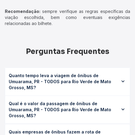
Recomendação:
sempre verifique as regras específicas da
viação escolhida, bem como eventuais exigências
relacionadas ao bilhete.
Perguntas Frequentes
Quanto tempo leva a viagem de ônibus de
Umuarama, PR - TODOS para Rio Verde de Mato
Grosso, MS?
A viagem de ônibus de Umuarama, PR - TODOS para Rio
Qual é o valor da passagem de ônibus de
Verde de Mato Grosso, MS leva em média 10h 52min,
Umuarama, PR - TODOS para Rio Verde de Mato
podendo variar conforme a viação, o tipo de serviço
Grosso, MS?
(convencional, executivo ou leito) e as condições de
tráfego. Na Quero Passagem você consulta os horários
O preço da passagem de ônibus de Umuarama, PR -
disponíveis e vê a duração exata de cada opção na data
Quais empresas de ônibus fazem a rota de
TODOS para Rio Verde de Mato Grosso, MS custa em
desejada.