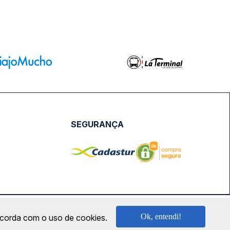
SEGURANÇA
NPJ: 18.087.991/0001-57 | saconibus@queropassagem.com.br
Ok, entendi!
oncorda com o uso de cookies.