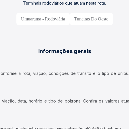
Terminais rodoviários que atuam nesta rota.
Umuarama - Rodoviária
Tuneiras Do Oeste
Informações gerais
forme a rota, viação, condições de trânsito e o tipo de ônibus
iação, data, horário e tipo de poltrona. Confira os valores at
ncional geralmente possuem uma inclinação até 45º e banheiro.