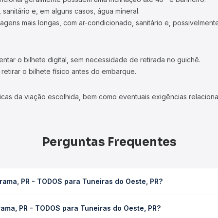
 sanitário e, em alguns casos, água mineral.
viagens mais longas, com ar-condicionado, sanitário e, possivelmente
tar o bilhete digital, sem necessidade de retirada no guichê.
etirar o bilhete físico antes do embarque.
icas da viação escolhida, bem como eventuais exigências relaciona
Perguntas Frequentes
rama, PR - TODOS para Tuneiras do Oeste, PR?
Tuneiras do Oeste, PR leva em média 1h, podendo variar conforme 
rama, PR - TODOS para Tuneiras do Oeste, PR?
 Quero Passagem você consulta os horários disponíveis e vê a dur