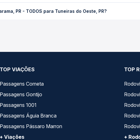
TODOS para Tuneiras do Oeste, PR custa em média R$ 26,55 e var
arama, PR - TODOS para Tuneiras do Oeste, PR?
 Passagem você compara os preços de todas as viações em tempo re
am o trecho de Umuarama, PR - TODOS para Tuneiras do Oeste, PR,
, horários, tipos de serviço e preços — em um só lugar e escolh
TOP VIAÇÕES
TOP R
Passagens Cometa
Rodovi
Passagens Gontijo
Rodovi
Passagens 1001
Rodoviá
Passagens Águia Branca
Rodoviá
Passagens Pássaro Marron
Rodovi
+ Viações
+ Rodo