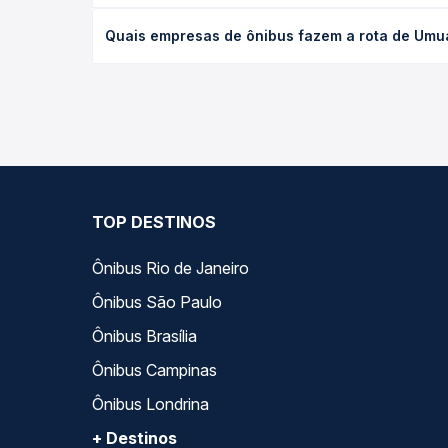
O preço da passagem de ônibus de Umuarama, PR - 
Quais empresas de ônibus fazem a rota de Umu
de poltrona e a antecedência da compra. Na Quero
As viações Expresso Nossa Senhora da Penha oper
Passagem você compara todas as opções — empresas
TOP DESTINOS
Ônibus Rio de Janeiro
Ônibus São Paulo
Ônibus Brasília
Ônibus Campinas
Ônibus Londrina
+ Destinos