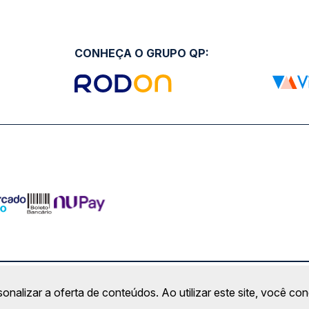
CONHEÇA O GRUPO QP:
ro Comercial Alphaville, Barueri - SP | CEP: 06453-038 | C
sonalizar a oferta de conteúdos. Ao utilizar este site, você c
Copyright 2026 © QueroPassagem.com.br