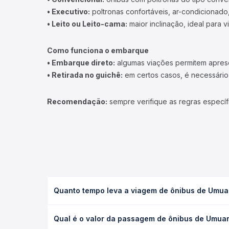
• Executivo:
poltronas confortáveis, ar-condicionado,
• Leito ou Leito-cama:
maior inclinação, ideal para 
Como funciona o embarque
• Embarque direto:
algumas viações permitem apresen
• Retirada no guichê:
em certos casos, é necessário r
Recomendação:
sempre verifique as regras específ
Quanto tempo leva a viagem de ônibus de Umua
A viagem de ônibus de Umuarama, PR - TODOS para 
Qual é o valor da passagem de ônibus de Umua
executivo ou leito) e as condições de tráfego. Na