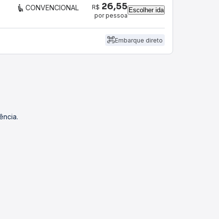
26,55
R$
CONVENCIONAL
Escolher ida
por pessoa
Embarque direto
ência.