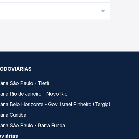
ia conforme a data da viagem, a empresa, o tipo
al e garante a melhor oferta para o seu roteiro.
 com horários variados ao longo do dia. Na Quero
e a que melhor se encaixa na sua viagem.
ODOVIÁRIAS
ária São Paulo - Tietê
ária Rio de Janeiro - Novo Rio
ria Belo Horizonte - Gov. Israel Pinheiro (Tergip)
ria Curitiba
ária São Paulo - Barra Funda
viárias