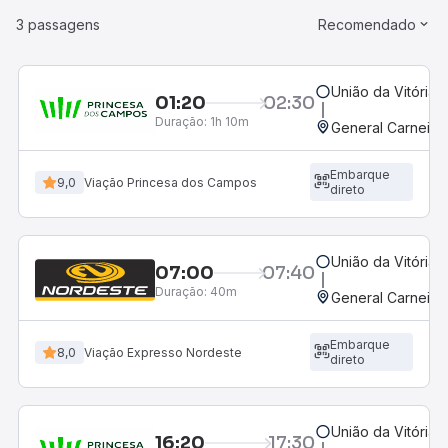
3 passagens
Recomendado
União da Vitória,
01:20
02:30
Duração:
1h 10m
General Carneiro
Embarque
9,0
Viação Princesa dos Campos
direto
União da Vitória,
07:00
07:40
Duração:
40m
General Carneiro
Embarque
8,0
Viação Expresso Nordeste
direto
União da Vitória,
16:20
17:30