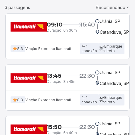
3 passagens
Recomendado
Urânia, SP
09:10
15:40
Duração:
6h 30m
Catanduva, SP - 
1
Embarque
8,3
Viação Expresso Itamarati
conexão
direto
Urânia, SP
13:45
22:30
Duração:
8h 45m
Catanduva, SP - 
1
Embarque
8,3
Viação Expresso Itamarati
conexão
direto
Urânia, SP
15:50
22:30
Duração:
6h 40m
Catanduva, SP - 