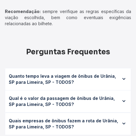
Recomendação:
sempre verifique as regras específicas da
viação escolhida, bem como eventuais exigências
relacionadas ao bilhete.
Perguntas Frequentes
Quanto tempo leva a viagem de ônibus de Urânia,
SP para Limeira, SP - TODOS?
A viagem de ônibus de Urânia, SP para Limeira, SP -
Qual é o valor da passagem de ônibus de Urânia,
TODOS leva em média 7h 45min, podendo variar
SP para Limeira, SP - TODOS?
conforme a viação, o tipo de serviço (convencional,
executivo ou leito) e as condições de tráfego. Na Quero
O preço da passagem de ônibus de Urânia, SP para
Passagem você consulta os horários disponíveis e vê a
Quais empresas de ônibus fazem a rota de Urânia,
Limeira, SP - TODOS custa em média R$ 204,89 e varia
duração exata de cada opção na data desejada.
SP para Limeira, SP - TODOS?
conforme a data da viagem, a empresa, o tipo de poltrona
e a antecedência da compra. Na Quero Passagem você