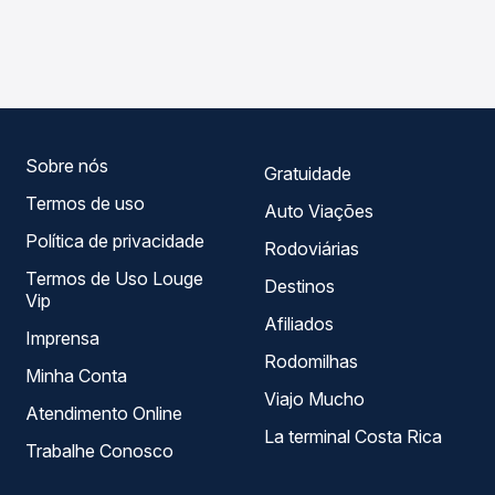
As viações Expresso Itamarati operam o trecho de Urânia,
compara os preços de todas as viações em tempo real e
SP para Limeira, SP - TODOS, com horários variados ao
garante a melhor oferta para o seu roteiro.
longo do dia. Na Quero Passagem você compara todas as
opções — empresas, horários, tipos de serviço e preços
— em um só lugar e escolhe a que melhor se encaixa na
sua viagem.
Sobre nós
Gratuidade
Termos de uso
Auto Viações
Política de privacidade
Rodoviárias
Termos de Uso Louge
Destinos
Vip
Afiliados
Imprensa
Rodomilhas
Minha Conta
Viajo Mucho
Atendimento Online
La terminal Costa Rica
Trabalhe Conosco