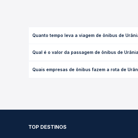
Quanto tempo leva a viagem de ônibus de Urâni
A viagem de ônibus de Urânia, SP para Piracicaba,
Qual é o valor da passagem de ônibus de Urâni
ou leito) e as condições de tráfego. Na Quero Pas
O preço da passagem de ônibus de Urânia, SP para 
Quais empresas de ônibus fazem a rota de Urân
e a antecedência da compra. Na Quero Passagem vo
As viações não identificadas operam o trecho de 
todas as opções — empresas, horários, tipos de se
TOP DESTINOS