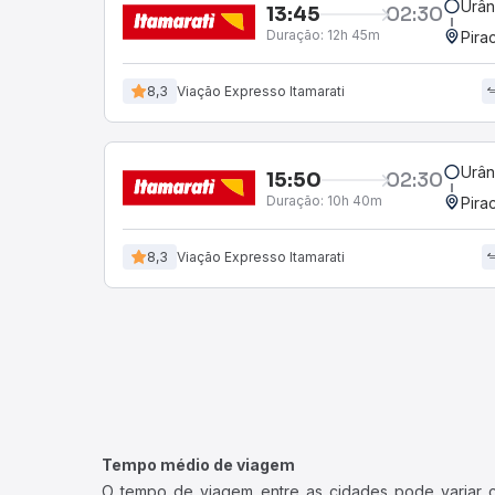
Urân
13:45
02:30
Duração:
12h 45m
Pira
8,3
Viação Expresso Itamarati
Urân
15:50
02:30
Duração:
10h 40m
Pira
8,3
Viação Expresso Itamarati
Tempo médio de viagem
O tempo de viagem entre as cidades pode variar con