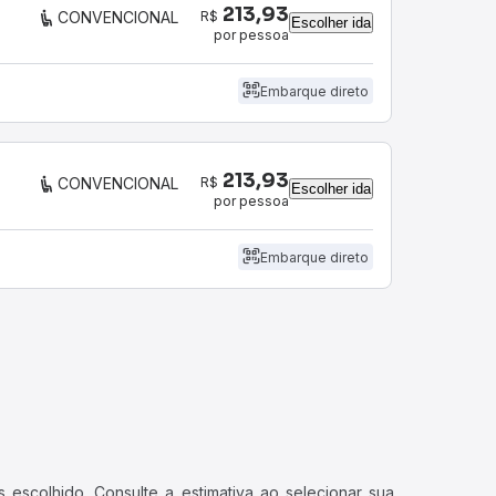
213,93
R$
CONVENCIONAL
Escolher ida
por pessoa
Embarque direto
213,93
R$
CONVENCIONAL
Escolher ida
por pessoa
Embarque direto
 escolhido. Consulte a estimativa ao selecionar sua