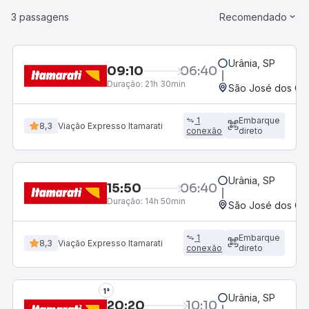
3 passagens
Recomendado
Urânia, SP
09:10
06:40
Duração:
21h 30min
São José dos Cam
1
Embarque
8,3
Viação Expresso Itamarati
conexão
direto
Urânia, SP
15:50
06:40
Duração:
14h 50min
São José dos Cam
1
Embarque
8,3
Viação Expresso Itamarati
conexão
direto
1°
Urânia, SP
20:20
10:10