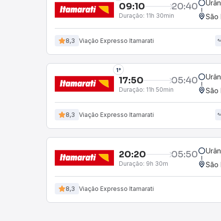
Urân
09:10
20:40
Duração:
11h 30min
São 
8,3
Viação Cometa
2°
Urân
17:50
05:40
Duração:
11h 50min
São 
8,3
Viação Cometa
Urân
20:20
05:50
Duração:
9h 30m
São 
8,3
Viação Expresso Itamarati