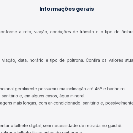
Informações gerais
forme a rota, viação, condições de trânsito e o tipo de ônibus
iação, data, horário e tipo de poltrona. Confira os valores at
ncional geralmente possuem uma inclinação até 45º e banheiro.
 sanitário e, em alguns casos, água mineral.
viagens mais longas, com ar-condicionado, sanitário e, possivelmente
tar o bilhete digital, sem necessidade de retirada no guichê.
etirar o bilhete físico antes do embarque.