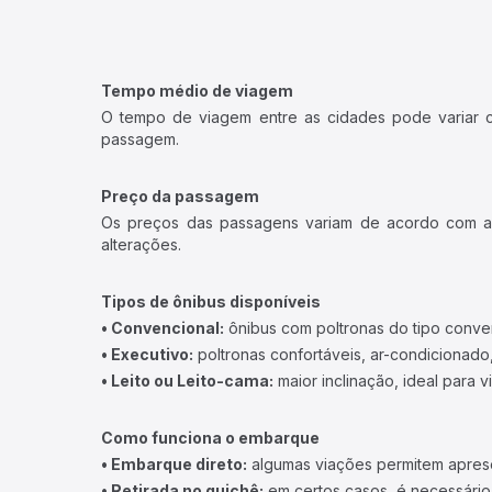
Tempo médio de viagem
O tempo de viagem entre as cidades pode variar con
passagem.
Preço da passagem
Os preços das passagens variam de acordo com a v
alterações.
Tipos de ônibus disponíveis
• Convencional:
ônibus com poltronas do tipo conve
• Executivo:
poltronas confortáveis, ar-condicionado,
• Leito ou Leito-cama:
maior inclinação, ideal para 
Como funciona o embarque
• Embarque direto:
algumas viações permitem apresen
• Retirada no guichê:
em certos casos, é necessário r