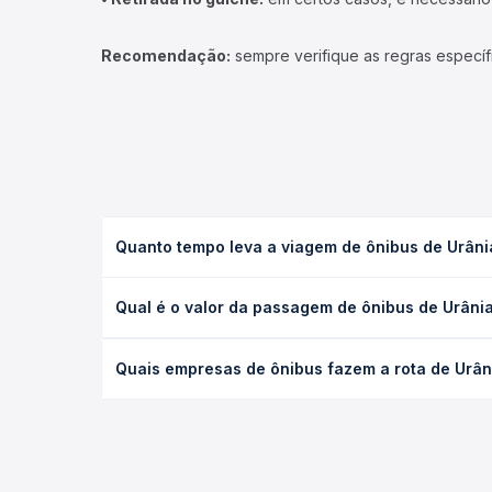
Recomendação:
sempre verifique as regras específ
Quanto tempo leva a viagem de ônibus de Urâni
A viagem de ônibus de Urânia, SP para São Paulo, 
Qual é o valor da passagem de ônibus de Urâni
ou leito) e as condições de tráfego. Na Quero Pas
O preço da passagem de ônibus de Urânia, SP para
Quais empresas de ônibus fazem a rota de Urân
e a antecedência da compra. Na Quero Passagem vo
As viações Expresso Itamarati operam o trecho de
todas as opções — empresas, horários, tipos de se