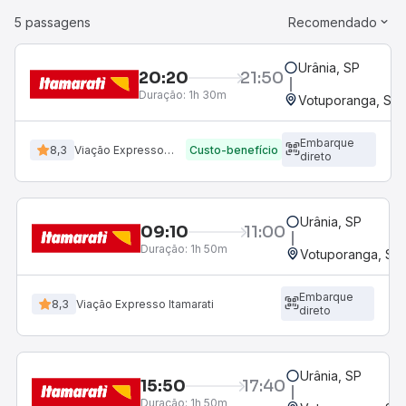
5 passagens
Recomendado
Urânia, SP
20:20
21:50
Duração:
1h 30m
Votuporanga, SP
Embarque
8,3
Viação Expresso Itamarati
Custo-benefício
direto
Urânia, SP
09:10
11:00
Duração:
1h 50m
Votuporanga, SP
Embarque
8,3
Viação Expresso Itamarati
direto
Urânia, SP
15:50
17:40
Duração:
1h 50m