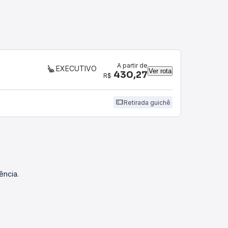
A partir de
EXECUTIVO
Ver rota
430,27
R$
Retirada guichê
ência.