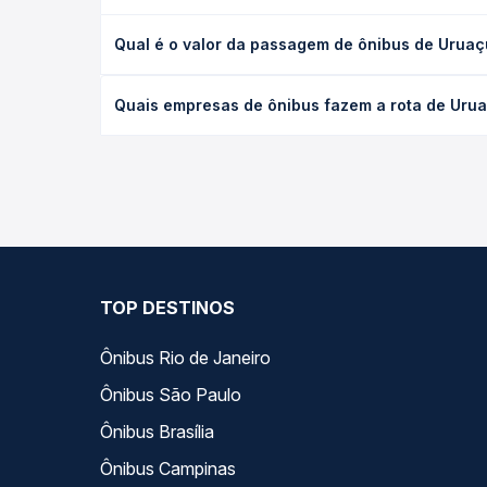
A viagem de ônibus de Uruaçu, GO - Rodoviária par
Qual é o valor da passagem de ônibus de Uruaçu
(convencional, executivo ou leito) e as condições
desejada.
O preço da passagem de ônibus de Uruaçu, GO - Rod
Quais empresas de ônibus fazem a rota de Uruaç
de poltrona e a antecedência da compra. Na Quero
As viações Gabrielle Day operam o trecho de Uruaç
compara todas as opções — empresas, horários, ti
TOP DESTINOS
Ônibus Rio de Janeiro
Ônibus São Paulo
Ônibus Brasília
Ônibus Campinas