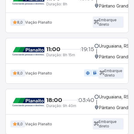
Duração:
8h
Pântano Grande, 
Embarque
8,0
Viação Planalto
direto
Uruguaiana, RS -
11:00
19:15
Duração:
8h 15m
Pântano Grande, 
Embarque
ac_unit
wc
8,0
Viação Planalto
direto
Uruguaiana, RS -
18:00
03:40
Duração:
9h 40m
Pântano Grande, 
Embarque
8,0
Viação Planalto
direto