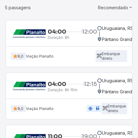
5 passagens
Recomendado
Uruguaiana, RS -
04:00
12:00
Duração:
8h
Pântano Grande, 
Embarque
8,0
Viação Planalto
direto
Uruguaiana, RS -
04:00
12:15
Duração:
8h 15m
Pântano Grande, 
Embarque
ac_unit
wc
8,0
Viação Planalto
direto
Uruguaiana, RS -
11:00
19:00