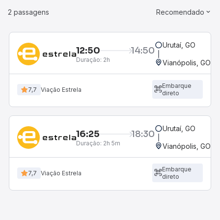
2 passagens
Recomendado
Urutaí, GO
12:50
14:50
Duração:
2h
Vianópolis, GO - 
Embarque
7,7
Viação Estrela
direto
Urutaí, GO
16:25
18:30
Duração:
2h 5m
Vianópolis, GO - 
Embarque
7,7
Viação Estrela
direto