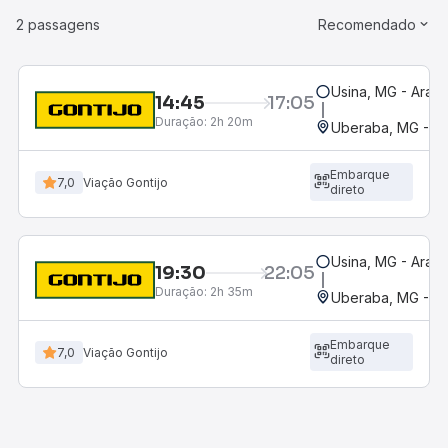
2 passagens
Recomendado
Usina, MG - Arax
14:45
17:05
Duração:
2h 20m
Uberaba, MG - Te
Embarque
7,0
Viação Gontijo
direto
Usina, MG - Arax
19:30
22:05
Duração:
2h 35m
Uberaba, MG - Te
Embarque
7,0
Viação Gontijo
direto