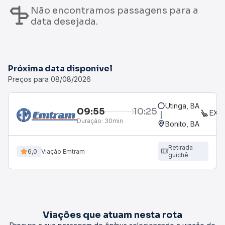
Não encontramos passagens para a
data desejada.
Próxima data disponível
Preços para 08/08/2026
Utinga, BA
09:55
10:25
EXE
Duração:
30min
Bonito, BA
Retirada
6,0
Viação Emtram
guichê
Viações que atuam nesta rota