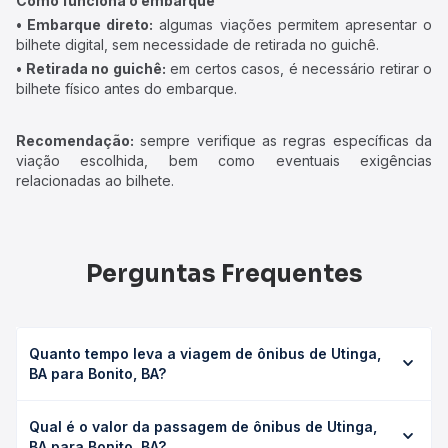
Como funciona o embarque
• Embarque direto:
algumas viações permitem apresentar o
bilhete digital, sem necessidade de retirada no guichê.
• Retirada no guichê:
em certos casos, é necessário retirar o
bilhete físico antes do embarque.
Recomendação:
sempre verifique as regras específicas da
viação escolhida, bem como eventuais exigências
relacionadas ao bilhete.
Perguntas Frequentes
Quanto tempo leva a viagem de ônibus de Utinga,
BA para Bonito, BA?
A viagem de ônibus de Utinga, BA para Bonito, BA leva em
Qual é o valor da passagem de ônibus de Utinga,
média 0h 30min, podendo variar conforme a viação, o tipo
BA para Bonito, BA?