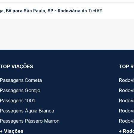
São Paulo, SP - Rodoviária do Tietê custa em média R$ 553,26 e v
a, BA para São Paulo, SP - Rodoviária do Tietê?
 Passagem você compara os preços de todas as viações em tempo re
para São Paulo, SP - Rodoviária do Tietê, com horários variados 
rviço e preços — em um só lugar e escolhe a que melhor se encaix
TOP VIAÇÕES
TOP R
Passagens Cometa
Rodovi
Passagens Gontijo
Rodovi
Passagens 1001
Rodoviá
Passagens Águia Branca
Rodoviá
Passagens Pássaro Marron
Rodovi
+ Viações
+ Rodo