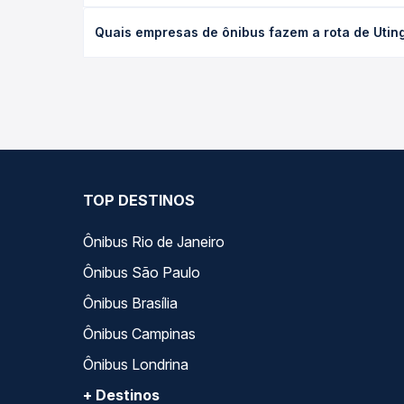
O preço da passagem de ônibus de Utinga, BA para 
Quais empresas de ônibus fazem a rota de Uting
de poltrona e a antecedência da compra. Na Quero
As viações Emtram operam o trecho de Utinga, BA 
todas as opções — empresas, horários, tipos de se
TOP DESTINOS
Ônibus Rio de Janeiro
Ônibus São Paulo
Ônibus Brasília
Ônibus Campinas
Ônibus Londrina
+ Destinos