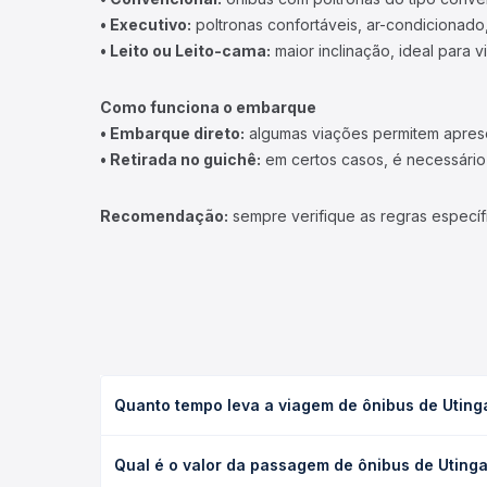
• Executivo:
poltronas confortáveis, ar-condicionado,
• Leito ou Leito-cama:
maior inclinação, ideal para 
Como funciona o embarque
• Embarque direto:
algumas viações permitem apresen
• Retirada no guichê:
em certos casos, é necessário r
Recomendação:
sempre verifique as regras específ
Quanto tempo leva a viagem de ônibus de Utinga
A viagem de ônibus de Utinga, BA para São Paulo, 
Qual é o valor da passagem de ônibus de Utinga
executivo ou leito) e as condições de tráfego. Na