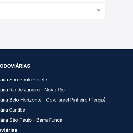
aria conforme a data da viagem, a empresa, o tipo
al e garante a melhor oferta para o seu roteiro.
ao longo do dia. Na Quero Passagem você compara
a na sua viagem.
ODOVIÁRIAS
ária São Paulo - Tietê
ária Rio de Janeiro - Novo Rio
ria Belo Horizonte - Gov. Israel Pinheiro (Tergip)
ria Curitiba
ária São Paulo - Barra Funda
viárias