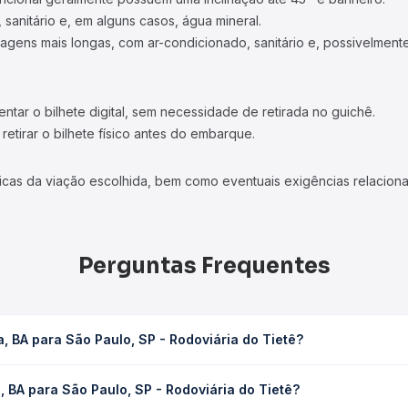
 sanitário e, em alguns casos, água mineral.
viagens mais longas, com ar-condicionado, sanitário e, possivelmente
tar o bilhete digital, sem necessidade de retirada no guichê.
etirar o bilhete físico antes do embarque.
icas da viação escolhida, bem como eventuais exigências relaciona
Perguntas Frequentes
, BA para São Paulo, SP - Rodoviária do Tietê?
SP - Rodoviária do Tietê leva em média 35h 41min, podendo variar c
, BA para São Paulo, SP - Rodoviária do Tietê?
 Quero Passagem você consulta os horários disponíveis e vê a dur