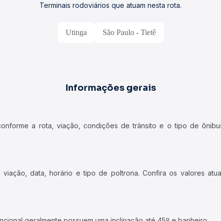
Terminais rodoviários que atuam nesta rota.
Utinga
São Paulo - Tietê
Informações gerais
forme a rota, viação, condições de trânsito e o tipo de ônibus
iação, data, horário e tipo de poltrona. Confira os valores at
ncional geralmente possuem uma inclinação até 45º e banheiro.