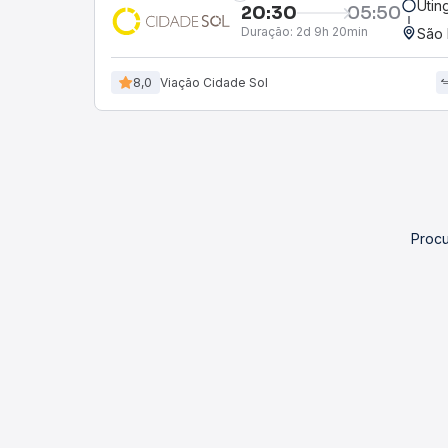
Utin
20:30
05:50
Duração:
2d 9h 20min
São 
8,0
Viação Cidade Sol
Procu