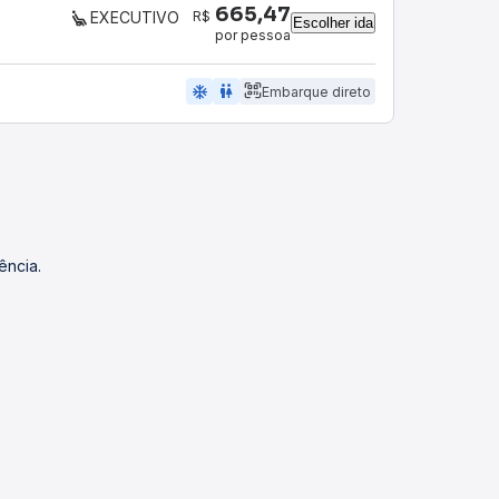
665,47
R$
EXECUTIVO
Escolher ida
por pessoa
ac_unit
wc
Embarque direto
ência.