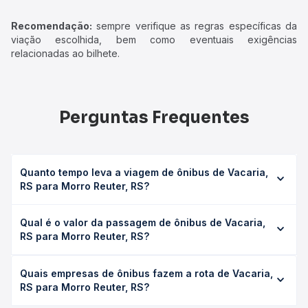
Recomendação:
sempre verifique as regras específicas da
viação escolhida, bem como eventuais exigências
relacionadas ao bilhete.
Perguntas Frequentes
Quanto tempo leva a viagem de ônibus de Vacaria,
RS para Morro Reuter, RS?
A viagem de ônibus de Vacaria, RS para Morro Reuter, RS
Qual é o valor da passagem de ônibus de Vacaria,
leva em média 4h 20min, podendo variar conforme a
RS para Morro Reuter, RS?
viação, o tipo de serviço (convencional, executivo ou
leito) e as condições de tráfego. Na Quero Passagem
O preço da passagem de ônibus de Vacaria, RS para
você consulta os horários disponíveis e vê a duração
Quais empresas de ônibus fazem a rota de Vacaria,
Morro Reuter, RS custa em média R$ 86,55 e varia
exata de cada opção na data desejada.
RS para Morro Reuter, RS?
conforme a data da viagem, a empresa, o tipo de poltrona
e a antecedência da compra. Na Quero Passagem você