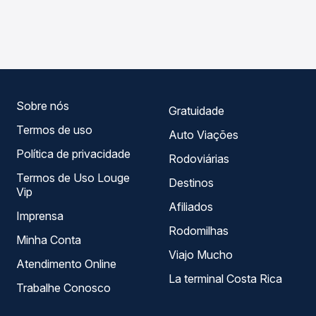
As viações Planalto operam o trecho de Vacaria, RS para
compara os preços de todas as viações em tempo real e
Morro Reuter, RS, com horários variados ao longo do dia.
garante a melhor oferta para o seu roteiro.
Na Quero Passagem você compara todas as opções —
empresas, horários, tipos de serviço e preços — em um
só lugar e escolhe a que melhor se encaixa na sua
viagem.
Sobre nós
Gratuidade
Termos de uso
Auto Viações
Política de privacidade
Rodoviárias
Termos de Uso Louge
Destinos
Vip
Afiliados
Imprensa
Rodomilhas
Minha Conta
Viajo Mucho
Atendimento Online
La terminal Costa Rica
Trabalhe Conosco